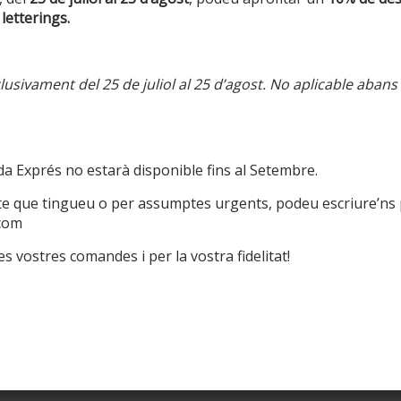
 letterings.
ació d’interés
Textos legals
usivament del 25 de juliol al 25 d’agost. No aplicable abans
nalitzats
Condicions de compra
sponibles
Cookies
a Exprés no estarà disponible fins al Setembre.
el ferro
Enviaments
te que tingueu o per assumptes urgents, podeu escriure’ns 
ases i
Política de privacitat
com
Política de reemborsaments i devo
s vostres comandes i per la vostra fidelitat!
r negocis