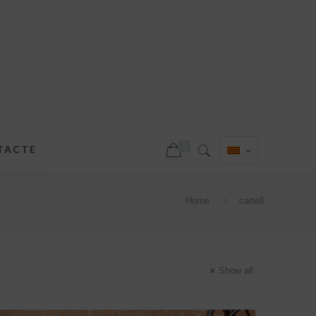
0
TACTE
Home
cartell
Show all