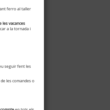
t ferro al taller
e les vacances
ar a la tornada i
u seguir fent les
 de les comandes o
scompte
en tots els