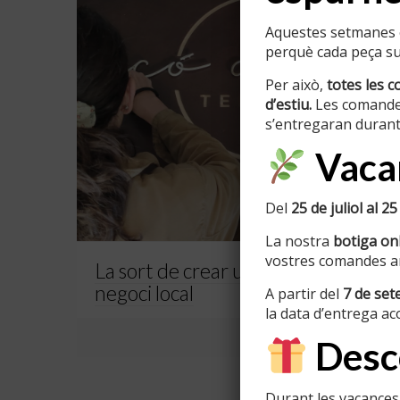
Aquestes setmanes e
perquè cada peça sur
Per això,
totes les c
d’estiu.
Les comande
s’entregaran durant
Vacan
Del
25 de juliol al 25
La nostra
botiga onl
vostres comandes am
La sort de crear un rètol per a un
negoci local
A partir del
7 de se
la data d’entrega ac
0
Read more
Desco
Durant les vacances,