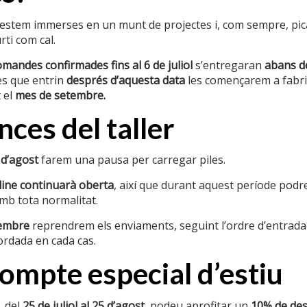
stem immerses en un munt de projectes i, com sempre, pican
ti com cal.
omandes confirmades fins al 6 de juliol
s’entregaran
abans d
s que entrin
després d’aquesta data
les començarem a fabric
 el
mes de setembre.
ces del taller
 d’agost
farem una pausa per carregar piles.
ine continuarà oberta
, així que durant aquest període podre
b tota normalitat.
tembre
reprendrem els enviaments, seguint l’ordre d’entrada
ordada en cada cas.
mpte especial d’estiu
 del
25 de juliol al 25 d’agost
, podeu aprofitar un
10% de de