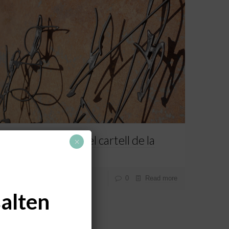
T’ajudem a forjar el cartell de la
×
teva vida?
0
Read more
salten