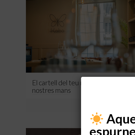
El cartell del teu negoci a les
nostres mans
0
Read more
Aques
espurne