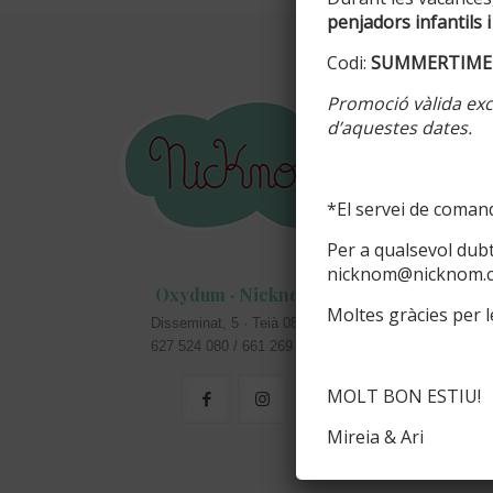
penjadors infantils i
Codi:
SUMMERTIME
Inform
Promoció vàlida excl
d’aquestes dates.
Info perso
Colors di
*El servei de comand
Acabats d
Per a qualsevol dub
Cartells c
nicknom@nicknom.
Oxydum · Nicknom
masies
Moltes gràcies per le
Disseminat, 5 · Teià 08329
Rètols pe
627 524 080 / 661 269 583
MOLT BON ESTIU!
Mireia & Ari