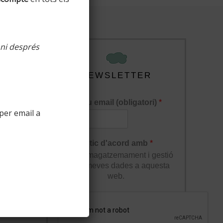
 ni després
NEWSLETTER
El teu email (obligatori)
*
per email a
lucions
Estic d'acord amb
*
l'enmagatzemament i gestió
de les meves dades a aquesta
web.