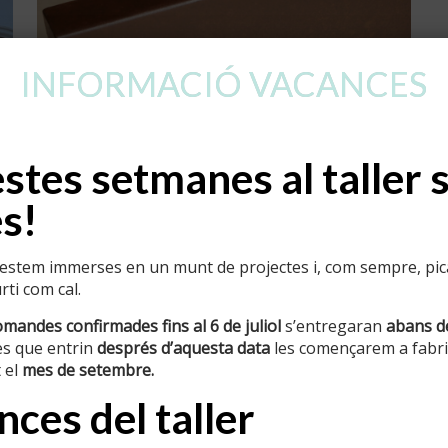
INFORMACIÓ VACANCES
tes setmanes al taller 
s!
stem immerses en un munt de projectes i, com sempre, pican
ti com cal.
Rètols en ferro personalitzats i
omandes confirmades fins al 6 de juliol
s’entregaran
abans d
originals
s que entrin
després d’aquesta data
les començarem a fabric
 el
mes de setembre.
2
Read more
ces del taller