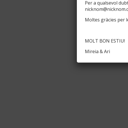
Per a qualsevol dub
nicknom@nicknom.
Moltes gràcies per le
MOLT BON ESTIU!
Mireia & Ari