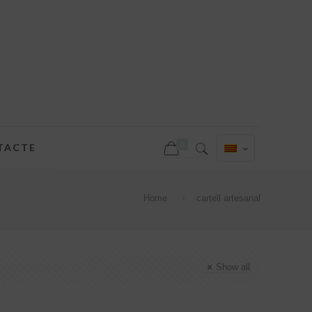
0
TACTE
Home
cartell artesanal
Show all