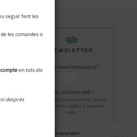
u seguir fent les
 de les comandes o
NEWSLETTER
El teu email (obligatori)
*
scompte
en tots els
lucions
Estic d'acord amb
*
 ni després
l'enmagatzemament i gestió
de les meves dades a aquesta
web.