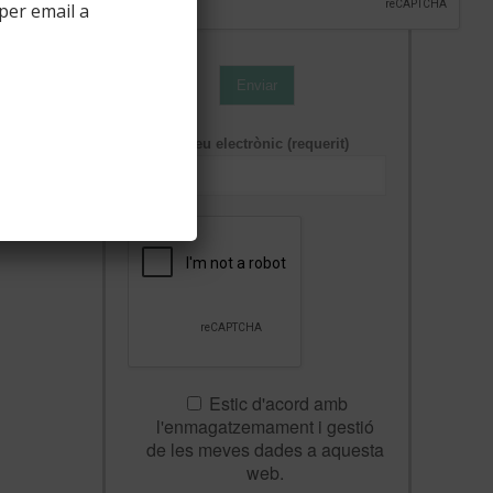
per email a
Enviar
Correu electrònic (requerit)
Estic d'acord amb
l'enmagatzemament i gestió
de les meves dades a aquesta
web.