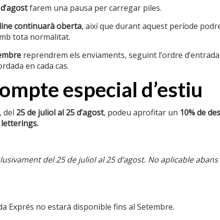
 d’agost
farem una pausa per carregar piles.
ine continuarà oberta
, així que durant aquest període podre
b tota normalitat.
ació d’interés
Textos legals
tembre
reprendrem els enviaments, seguint l’ordre d’entrada
ordada en cada cas.
nalitzats
Condicions de compra
mpte especial d’estiu
sponibles
Cookies
el ferro
Enviaments
 del
25 de juliol al 25 d’agost
, podeu aprofitar un
10% de de
 letterings.
ases i
Política de privacitat
Política de reemborsaments i devo
usivament del 25 de juliol al 25 d’agost. No aplicable abans
r negocis
a Exprés no estarà disponible fins al Setembre.