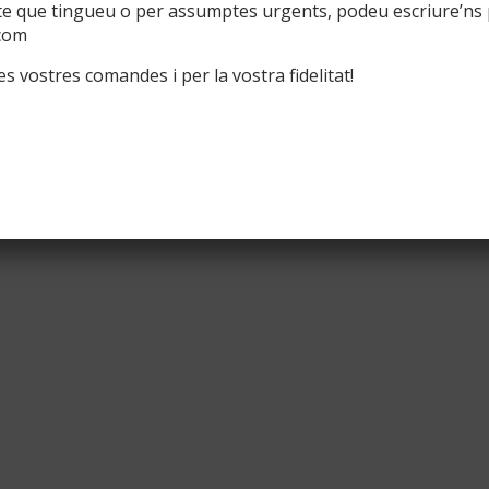
te que tingueu o per assumptes urgents, podeu escriure’ns 
com
s vostres comandes i per la vostra fidelitat!