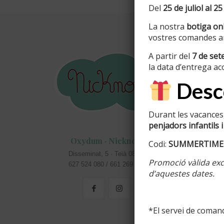
Del
25 de juliol al 25
La nostra
botiga onl
vostres comandes am
Inform
A partir del
7 de se
la data d’entrega ac
Info perso
Desco
Colors di
Acabats d
Durant les vacances,
penjadors infantils i
Cartells c
Oxydum · Nicknom
Codi:
SUMMERTIME
masies
Disseminat, 5 · Teià 08329
Promoció vàlida excl
Rètols pe
627 524 080 / 661 269 583
d’aquestes dates.
*El servei de comand