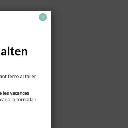
×
salten
t ferro al taller
e les vacances
ar a la tornada i