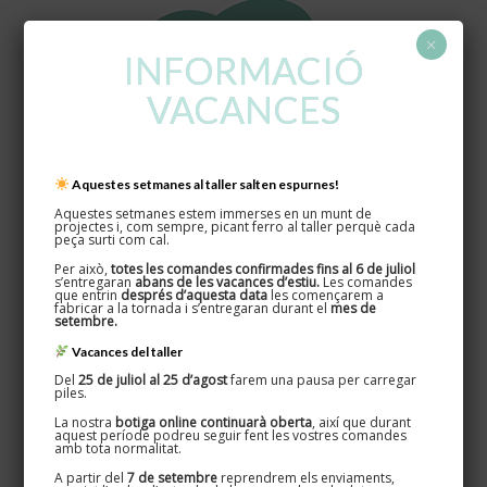
×
INFORMACIÓ
VACANCES
Aquestes setmanes al taller salten espurnes!
Oxydum · Nicknom
Aquestes setmanes estem immerses en un munt de
Disseminat, 5 · Teià 08329
projectes i, com sempre, picant ferro al taller perquè cada
627 524 080 / 661 269 583
peça surti com cal.
Per això,
totes les comandes confirmades fins al 6 de juliol
s’entregaran
abans de les vacances d’estiu.
Les comandes
que entrin
després d’aquesta data
les començarem a
fabricar a la tornada i s’entregaran durant el
mes de
setembre.
Vacances del taller
Informació d’interés
Del
25 de juliol al 25 d’agost
farem una pausa per carregar
piles.
Info personalitzats
La nostra
botiga online continuarà oberta
, així que durant
aquest període podreu seguir fent les vostres comandes
Colors disponibles
amb tota normalitat.
A partir del
7 de setembre
reprendrem els enviaments,
Acabats del ferro