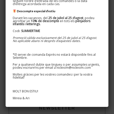
seguint l’ordre d’entrada de les comandes o la data
d’entrega acordada en cada cas.
Cartells cases i masies
Descompte especial d’estiu
Rètols per negocis
Durant les vacances, del
25 de juliol al 25 d’agost
, podeu
aprofitar un
10% de descompte
en tots els
penjadors
infantils i letterings.
Codi:
SUMMERTIME
Textos legals
Promoció vàlida exclusivament del 25 de juliol al 25 d’agost.
No aplicable abans ni després d’aquestes dates.
Condicions de compra
Cookies
*El servei de comanda Exprés no estarà disponible fins al
Setembre.
Enviaments
Per a qualsevol dubte que tingueu o per assumptes urgents,
podeu escriure’ns per email a nicknom@nicknom.com
Política de privacitat
Moltes gràcies per les vostres comandes i per la vostra
fidelitat!
Política de reemborsaments i devolucions
MOLT BON ESTIU!
Mireia & Ari
NEWSLETTER