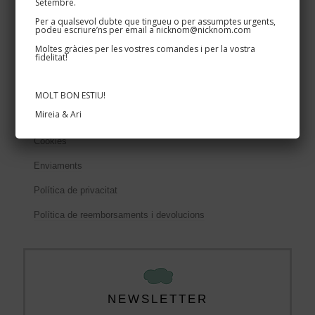
Setembre.
Per a qualsevol dubte que tingueu o per assumptes urgents,
Cartells cases i masies
podeu escriure’ns per email a nicknom@nicknom.com
Rètols per negocis
Moltes gràcies per les vostres comandes i per la vostra
fidelitat!
Textos legals
MOLT BON ESTIU!
Mireia & Ari
Condicions de compra
Cookies
Enviaments
Política de privacitat
Política de reemborsaments i devolucions
NEWSLETTER