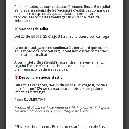
Per això,
totes les comandes confirmades fins al 6 de juliol
s’entregaran
abans de les vacances d’estiu.
Les comandes
que entrin
després d’aquesta data
les començarem a
fabricar a la tornada i s’entregaran durant el
mes de
setembre.
Vacances del taller
Del
25 de juliol al 25 d’agost
farem una pausa per carregar
piles.
La nostra
botiga online continuarà oberta
, així que durant
Oxydum · Nicknom
aquest període podreu seguir fent les vostres comandes
amb tota normalitat.
Disseminat, 5 · Teià 08329
A partir del
7 de setembre
reprendrem els enviaments,
627 524 080 / 661 269 583
seguint l’ordre d’entrada de les comandes o la data
d’entrega acordada en cada cas.
Descompte especial d’estiu
Durant les vacances, del
25 de juliol al 25 d’agost
, podeu
aprofitar un
10% de descompte
en tots els
penjadors
infantils i letterings.
Informació d’interés
Codi:
SUMMERTIME
Promoció vàlida exclusivament del 25 de juliol al 25 d’agost.
Info personalitzats
No aplicable abans ni després d’aquestes dates.
Colors disponibles
*El servei de comanda Exprés no estarà disponible fins al
Acabats del ferro