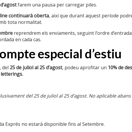
 d’agost
farem una pausa per carregar piles.
ine continuarà oberta
, així que durant aquest període podre
b tota normalitat.
ació d’interés
Textos legals
tembre
reprendrem els enviaments, seguint l’ordre d’entrada
ordada en cada cas.
nalitzats
Condicions de compra
mpte especial d’estiu
sponibles
Cookies
el ferro
Enviaments
 del
25 de juliol al 25 d’agost
, podeu aprofitar un
10% de de
 letterings.
ases i
Política de privacitat
Política de reemborsaments i devo
usivament del 25 de juliol al 25 d’agost. No aplicable abans
r negocis
a Exprés no estarà disponible fins al Setembre.