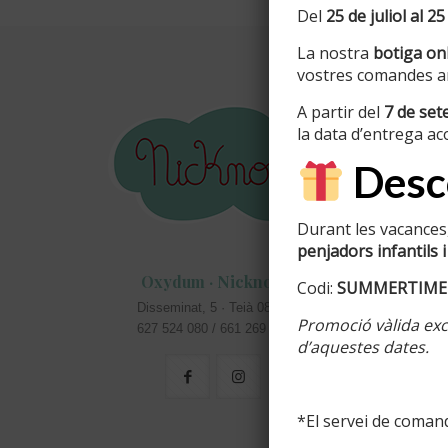
Del
25 de juliol al 25
La nostra
botiga onl
vostres comandes am
Inform
A partir del
7 de se
la data d’entrega ac
Info perso
Desco
Colors di
Acabats d
Durant les vacances,
penjadors infantils i
Cartells c
Oxydum · Nicknom
Codi:
SUMMERTIME
masies
Disseminat, 5 · Teià 08329
Promoció vàlida excl
Rètols pe
627 524 080 / 661 269 583
d’aquestes dates.
*El servei de comand