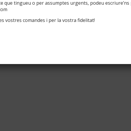
te que tingueu o per assumptes urgents, podeu escriure’ns 
com
s vostres comandes i per la vostra fidelitat!