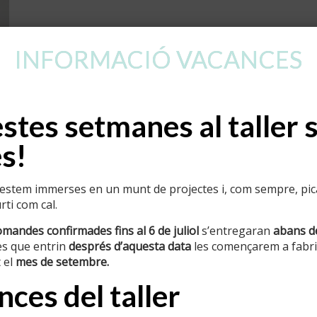
INFORMACIÓ VACANCES
tes setmanes al taller 
s!
stem immerses en un munt de projectes i, com sempre, pican
ti com cal.
omandes confirmades fins al 6 de juliol
s’entregaran
abans d
s que entrin
després d’aquesta data
les començarem a fabric
 el
mes de setembre.
ces del taller