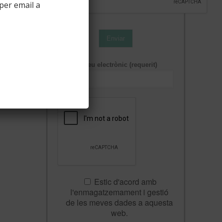
per email a
Enviar
Correu electrònic (requerit)
Estic d'acord amb
l'enmagatzemament i gestió
de les meves dades a aquesta
web.