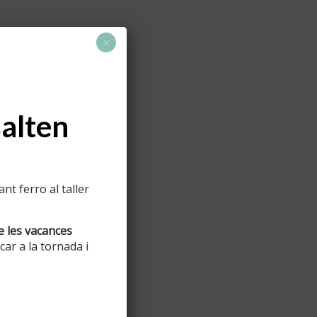
×
salten
t ferro al taller
e les vacances
ar a la tornada i