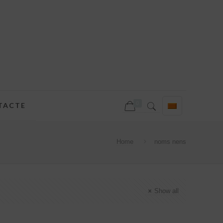
0
TACTE
Home
noms nens
Show all