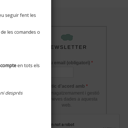
u seguir fent les
 de les comandes o
NEWSLETTER
El teu email (obligatori)
*
scompte
en tots els
lucions
Estic d'acord amb
*
 ni després
l'enmagatzemament i gestió
de les meves dades a aquesta
web.