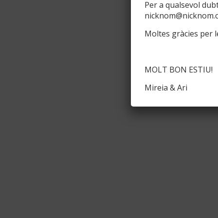
Per a qualsevol dub
nicknom@nicknom.
Moltes gràcies per le
MOLT BON ESTIU!
Mireia & Ari