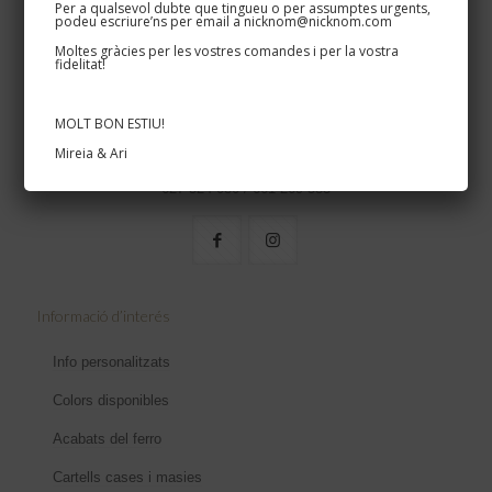
Per a qualsevol dubte que tingueu o per assumptes urgents,
podeu escriure’ns per email a nicknom@nicknom.com
Moltes gràcies per les vostres comandes i per la vostra
fidelitat!
MOLT BON ESTIU!
Oxydum · Nicknom
Mireia & Ari
Disseminat, 5 · Teià 08329
627 524 080 / 661 269 583
Informació d’interés
Info personalitzats
Colors disponibles
Acabats del ferro
Cartells cases i masies