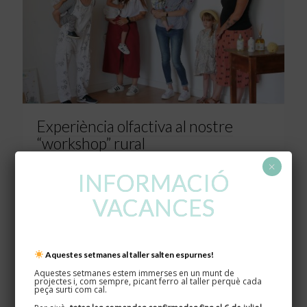
Experiència olfactiva al nostre
“workshop” rural
×
INFORMACIÓ
0
Read more
VACANCES
Aquestes setmanes al taller salten espurnes!
Aquestes setmanes estem immerses en un munt de
projectes i, com sempre, picant ferro al taller perquè cada
peça surti com cal.