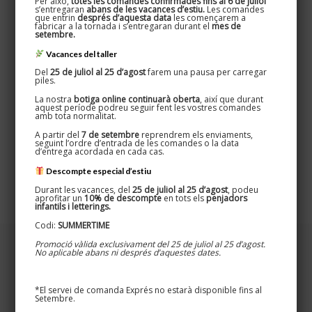
Per això,
totes les comandes confirmades fins al 6 de juliol
s’entregaran
abans de les vacances d’estiu.
Les comandes
que entrin
després d’aquesta data
les començarem a
fabricar a la tornada i s’entregaran durant el
mes de
setembre.
Vacances del taller
Del
25 de juliol al 25 d’agost
farem una pausa per carregar
piles.
La nostra
botiga online continuarà oberta
, així que durant
aquest període podreu seguir fent les vostres comandes
amb tota normalitat.
El sorprenent cas dels Penjadors
A partir del
7 de setembre
reprendrem els enviaments,
Lettering
seguint l’ordre d’entrada de les comandes o la data
d’entrega acordada en cada cas.
Descompte especial d’estiu
0
Read more
Durant les vacances, del
25 de juliol al 25 d’agost
, podeu
aprofitar un
10% de descompte
en tots els
penjadors
infantils i letterings.
Codi:
SUMMERTIME
Promoció vàlida exclusivament del 25 de juliol al 25 d’agost.
No aplicable abans ni després d’aquestes dates.
*El servei de comanda Exprés no estarà disponible fins al
Setembre.