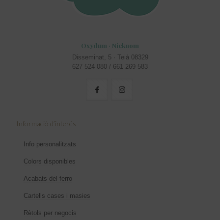
Oxydum · Nicknom
Disseminat, 5 · Teià 08329
627 524 080 / 661 269 583
Informació d’interés
Info personalitzats
Colors disponibles
Acabats del ferro
Cartells cases i masies
Rètols per negocis