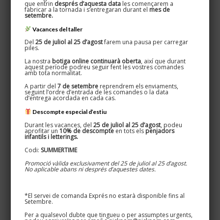
que entrin
després d’aquesta data
les començarem a
fabricar a la tornada i s’entregaran durant el
mes de
setembre.
Vacances del taller
Namaste – Wall message
Del
25 de juliol al 25 d’agost
farem una pausa per carregar
piles.
160,00
€
La nostra
botiga online continuarà oberta
, així que durant
aquest període podreu seguir fent les vostres comandes
amb tota normalitat.
A partir del
7 de setembre
reprendrem els enviaments,
seguint l’ordre d’entrada de les comandes o la data
d’entrega acordada en cada cas.
Descompte especial d’estiu
Durant les vacances, del
25 de juliol al 25 d’agost
, podeu
Cerca productes
aprofitar un
10% de descompte
en tots els
penjadors
infantils i letterings.
Codi:
SUMMERTIME
Promoció vàlida exclusivament del 25 de juliol al 25 d’agost.
No aplicable abans ni després d’aquestes dates.
Categories de productes
*El servei de comanda Exprés no estarà disponible fins al
Setembre.
Per a qualsevol dubte que tingueu o per assumptes urgents,
Deco