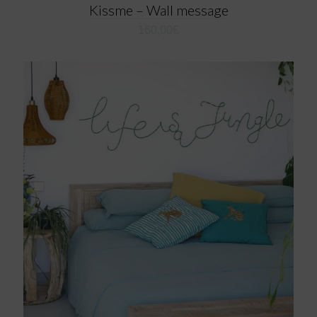
Kissme – Wall message
160,00
€