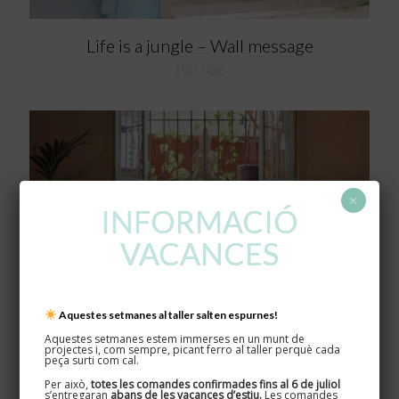
Life is a jungle – Wall message
190,00
€
×
INFORMACIÓ
VACANCES
Aquestes setmanes al taller salten espurnes!
Aquestes setmanes estem immerses en un munt de
projectes i, com sempre, picant ferro al taller perquè cada
peça surti com cal.
Per això,
totes les comandes confirmades fins al 6 de juliol
s’entregaran
abans de les vacances d’estiu.
Les comandes