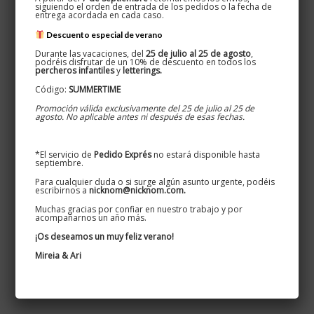
siguiendo el orden de entrada de los pedidos o la fecha de
entrega acordada en cada caso.
Descuento especial de verano
Durante las vacaciones, del
25 de julio al 25 de agosto
,
podréis disfrutar de un 10% de descuento en todos los
percheros infantiles
y
letterings.
Código:
SUMMERTIME
Promoción válida exclusivamente del 25 de julio al 25 de
agosto. No aplicable antes ni después de esas fechas.
*El servicio de
Pedido Exprés
no estará disponible hasta
septiembre.
Para cualquier duda o si surge algún asunto urgente, podéis
escribirnos a
nicknom@nicknom.com.
Muchas gracias por confiar en nuestro trabajo y por
acompañarnos un año más.
¡Os deseamos un muy feliz verano!
Mireia & Ari
Corte láser