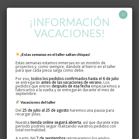
×
¡INFORMACIÓN
Los carteles de estilo
tipo Oxydum
están construidos con
pasamano de hierro de 20×4 mm y 30×4 mm o si es pequeño,
VACACIONES!
en pasamano de 14x4mm y 20×4. Es una tipografía creada a
nuestro taller, muy auténtica y original. Combinamos
mayúsculas y minúsculas y habitualmente pintamos partes de
las letras creando un conjunto artístico. Las letras van soldadas
¡Estas semanas en el taller saltan chispas!
entre sí.
Estas semanas estamos inmersas en un montón de
Si te gusta este estilo de cartel y quieres pedir un presupuesto,
proyectos y, como siempre, dándole al hierro en el taller
para que cada pieza salga como debe.
rellena este formulario.
Por eso
, todos los pedidos confirmados hasta el 6 de julio
se entregarán
antes de las vacaciones de verano.
Los
pedidos que entren
después de esa fecha
empezaremos a
fabricarlos a la vuelta y se entregarán durante el mes de
septiembre.
Vacaciones del taller
Del
25 de julio al 25 de agosto
haremos una pausa para
recargar pilas.
Nuestra
tienda online seguirá abierta
, así que durante este
período podréis seguir realizando vuestros pedidos con
total normalidad.
A partir del
7 de septiembre
retomaremos los envíos,