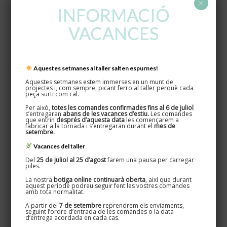
×
INFORMACIÓ
VACANCES
Detall
Aquestes setmanes al taller salten espurnes!
Ens podeu demanar tantes peces com volgueu per fer un detall
Aquestes setmanes estem immerses en un munt de
artesà als vostres convidats.
projectes i, com sempre, picant ferro al taller perquè cada
peça surti com cal.
Contacta amb nosaltres
aquí.
Per això,
totes les comandes confirmades fins al 6 de juliol
s’entregaran
abans de les vacances d’estiu.
Les comandes
que entrin
després d’aquesta data
les començarem a
fabricar a la tornada i s’entregaran durant el
mes de
setembre.
Vacances del taller
Del
25 de juliol al 25 d’agost
farem una pausa per carregar
piles.
La nostra
botiga online continuarà oberta
, així que durant
aquest període podreu seguir fent les vostres comandes
amb tota normalitat.
A partir del
7 de setembre
reprendrem els enviaments,
seguint l’ordre d’entrada de les comandes o la data
d’entrega acordada en cada cas.