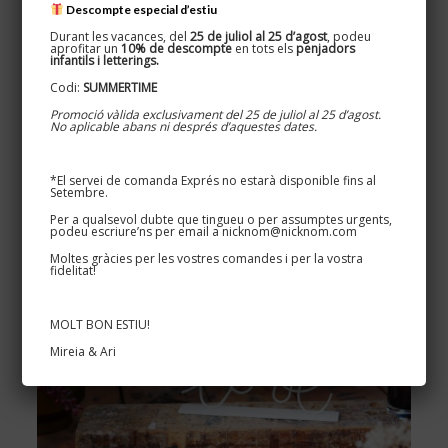
Descompte especial d’estiu
Durant les vacances, del
25 de juliol al 25 d’agost
, podeu
aprofitar un
10% de descompte
en tots els
penjadors
infantils i letterings.
Codi:
SUMMERTIME
Promoció vàlida exclusivament del 25 de juliol al 25 d’agost.
No aplicable abans ni després d’aquestes dates.
*El servei de comanda Exprés no estarà disponible fins al
Setembre.
Per a qualsevol dubte que tingueu o per assumptes urgents,
podeu escriure’ns per email a nicknom@nicknom.com
Moltes gràcies per les vostres comandes i per la vostra
fidelitat!
MOLT BON ESTIU!
Mireia & Ari