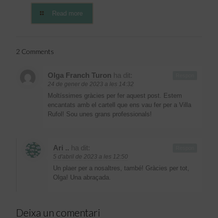
Read more
2 Comments
Olga Franch Turon
ha dit:
Respon
24 de gener de 2023 a les 14:32
Moltíssimes gràcies per fer aquest post. Estem
encantats amb el cartell que ens vau fer per a Villa
Rufol! Sou unes grans professionals!
Ari ..
ha dit:
Respon
5 d'abril de 2023 a les 12:50
Un plaer per a nosaltres, també! Gràcies per tot,
Olga! Una abraçada.
Deixa un comentari