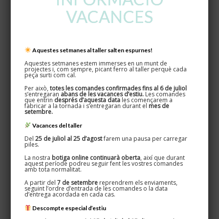
VACANCES
Aquestes setmanes al taller salten espurnes!
Aquestes setmanes estem immerses en un munt de
projectes i, com sempre, picant ferro al taller perquè cada
peça surti com cal.
Per això,
totes les comandes confirmades fins al 6 de juliol
s’entregaran
abans de les vacances d’estiu.
Les comandes
que entrin
després d’aquesta data
les començarem a
fabricar a la tornada i s’entregaran durant el
mes de
setembre.
Vacances del taller
Del
25 de juliol al 25 d’agost
farem una pausa per carregar
piles.
La nostra
botiga online continuarà oberta
, així que durant
aquest període podreu seguir fent les vostres comandes
amb tota normalitat.
A partir del
7 de setembre
reprendrem els enviaments,
seguint l’ordre d’entrada de les comandes o la data
d’entrega acordada en cada cas.
Descompte especial d’estiu