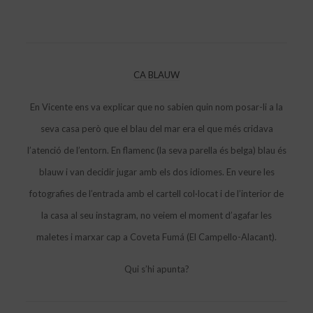
CA BLAUW
En Vicente ens va explicar que no sabien quin nom posar-li a la
seva casa però que el blau del mar era el que més cridava
l’atenció de l’entorn. En flamenc (la seva parella és belga) blau és
blauw i van decidir jugar amb els dos idiomes. En veure les
fotografies de l’entrada amb el cartell col·locat i de l’interior de
la casa al seu instagram, no veiem el moment d’agafar les
maletes i marxar cap a Coveta Fumá (El Campello-Alacant).
Qui s’hi apunta?