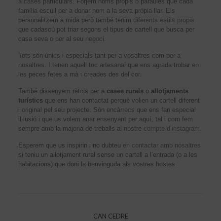
a cases particulars. Forjem noms propis o paraules que cada
família escull per a donar nom a la seva pròpia llar. Els
personalitzem a mida però també tenim
diferents estils propis
que cadascú pot triar segons el tipus de cartell que busca per
casa seva o per al seu
negoci
.
Tots són únics i especials tant per a vosaltres com per a
nosaltres. I tenen aquell toc artesanal que ens agrada trobar en
les peces fetes a mà i creades des del cor.
També dissenyem rètols per a
cases rurals
o
allotjaments
turístics
que ens han contactat perquè volien un cartell diferent
i original pel seu projecte. Són encàrrecs que ens fan especial
il·lusió i que us volem anar ensenyant per aquí, tal i com fem
sempre amb la majoria de treballs al nostre
compte d’instagram
.
Esperem que us inspirin i no dubteu en
contactar amb nosaltres
si teniu un allotjament rural sense un cartell a l’entrada (o a les
habitacions) que doni la benvinguda als vostres hostes.
CAN CEDRE