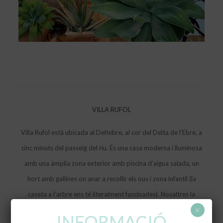
VILLA RUFOL
Villa Rufol està ubicada al Deltebre, al cor del Delta de l’Ebre, a
cinc minuts del passeig del riu. És una casa moderna i lluminosa
amb una àmplia zona exterior amb piscina d’aigua salada, un
hort amb gallines on anar a recollir els ous i zona infantil (la
caseta a l’arbre ens té literalment fascinades). Nosaltres la
×
trobem ideal per anar-hi en família. I vosaltres?
INFORMACIÓ