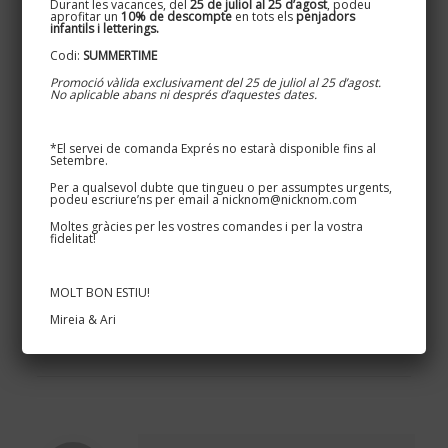
Durant les vacances, del
25 de juliol al 25 d’agost
, podeu
aprofitar un
10% de descompte
en tots els
penjadors
infantils i letterings.
Codi:
SUMMERTIME
Promoció vàlida exclusivament del 25 de juliol al 25 d’agost.
No aplicable abans ni després d’aquestes dates.
*El servei de comanda Exprés no estarà disponible fins al
Setembre.
Per a qualsevol dubte que tingueu o per assumptes urgents,
podeu escriure’ns per email a nicknom@nicknom.com
Si tu també vols un rètol artesanal de ferro que doni nom a la
Moltes gràcies per les vostres comandes i per la vostra
fidelitat!
teva
casa de turisme rural
,
MOLT BON ESTIU!
escriu-nos a
nicknom@nicknom.com
i t’informem de totes les
Mireia & Ari
opcions possibles!