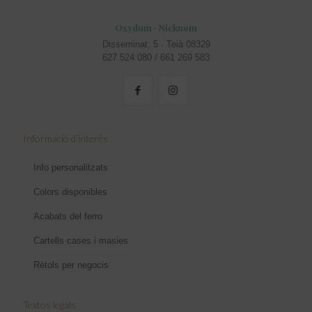
Oxydum · Nicknom
Disseminat, 5 · Teià 08329
627 524 080 / 661 269 583
Informació d’interés
Info personalitzats
Colors disponibles
Acabats del ferro
Cartells cases i masies
Rètols per negocis
Textos legals