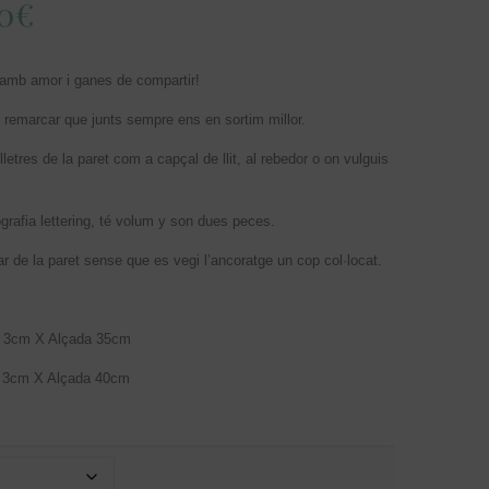
Interval
0
€
de
preus:
a amb amor i ganes de compartir!
190,00€
r remarcar que junts sempre ens en sortim millor.
a
letres de la paret com a capçal de llit, al rebedor o on vulguis
225,00€
grafia lettering, té volum y son dues peces.
r de la paret sense que es vegi l’ancoratge un cop col·locat.
t 3cm X Alçada 35cm
 3cm X Alçada 40cm