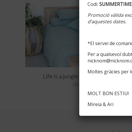
Codi:
SUMMERTIME
Promoció vàlida excl
d’aquestes dates.
*El servei de comand
Per a qualsevol dub
nicknom@nicknom.
Moltes gràcies per le
Life is a jungle – Wall message
190,00
€
MOLT BON ESTIU!
Mireia & Ari