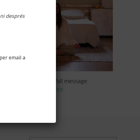
 ni després
per email a
Namaste – Wall message
160,00
€