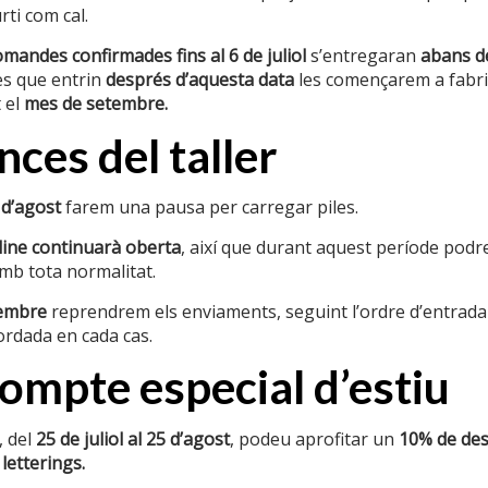
ti com cal.
SKU:
N/A
Categoria:
Wall message
omandes confirmades fins al 6 de juliol
s’entregaran
abans d
s que entrin
després d’aquesta data
les començarem a fabric
Informació addicional
 el
mes de setembre.
ces del taller
Pes
 d’agost
farem una pausa per carregar piles.
ine continuarà oberta
, així que durant aquest període podre
b tota normalitat.
tembre
reprendrem els enviaments, seguint l’ordre d’entrada
ordada en cada cas.
mpte especial d’estiu
 del
25 de juliol al 25 d’agost
, podeu aprofitar un
10% de de
 letterings.