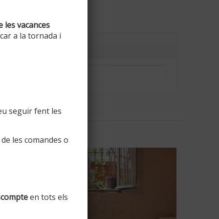
e les vacances
ar a la tornada i
1,05 kg
u seguir fent les
 de les comandes o
scompte
en tots els