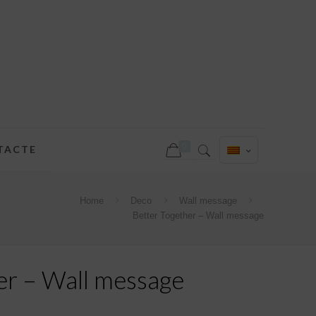
0
TACTE
Home
Deco
Wall message
Better Together – Wall message
er – Wall message