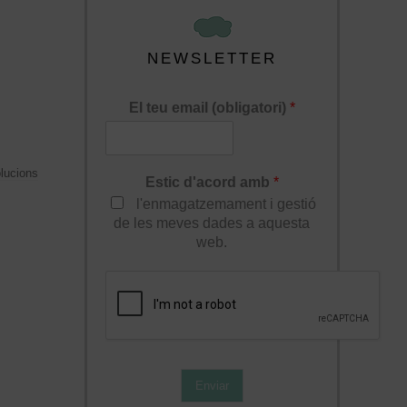
NEWSLETTER
El teu email (obligatori)
*
lucions
Estic d'acord amb
*
l'enmagatzemament i gestió
de les meves dades a aquesta
web.
Enviar