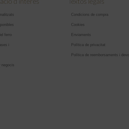
ació d’interés
Textos legals
nalitzats
Condicions de compra
sponibles
Cookies
el ferro
Enviaments
ases i
Política de privacitat
Política de reemborsaments i devo
r negocis