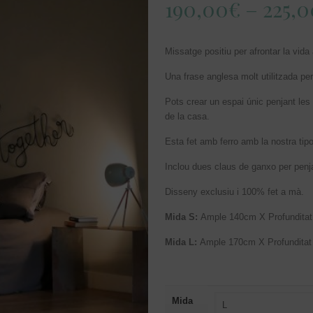
190,00
€
–
225,0
Missatge positiu per afrontar la vid
Una frase anglesa molt utilitzada pe
Pots crear un espai únic penjant les l
de la casa.
Esta fet amb ferro amb la nostra tipo
Inclou dues claus de ganxo per penja
Disseny exclusiu i 100% fet a mà.
Mida S:
Ample 140cm X Profundita
Mida L:
Ample 170cm X Profunditat
Mida