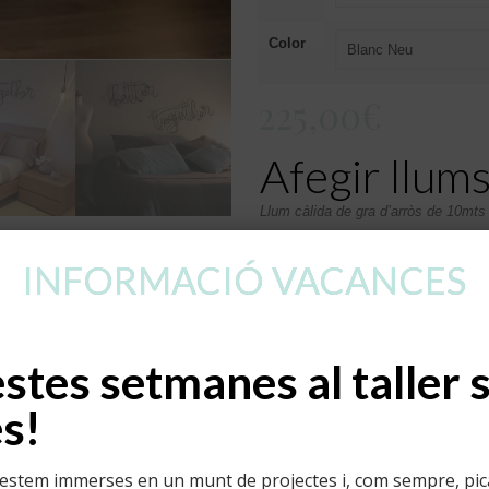
Color
225,00
€
Afegir llums
Llum càlida de gra d’arròs de 10mt
Afegir llums led instal·lades 
INFORMACIÓ VACANCES
tes setmanes al taller 
s!
Afegeix a la cistella
stem immerses en un munt de projectes i, com sempre, pican