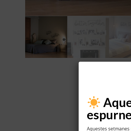
Aques
espurne
Aquestes setmanes e