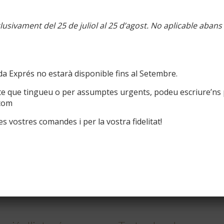
usivament del 25 de juliol al 25 d’agost. No aplicable abans
a Exprés no estarà disponible fins al Setembre.
te que tingueu o per assumptes urgents, podeu escriure’ns 
com
s vostres comandes i per la vostra fidelitat!
Kissme – Wall message
160,00
€