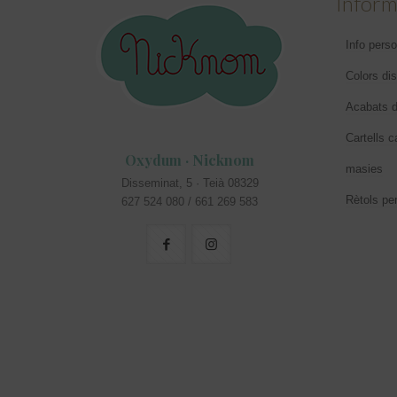
Inform
Info perso
Colors di
Acabats d
Cartells c
Oxydum · Nicknom
masies
Disseminat, 5 · Teià 08329
Rètols pe
627 524 080 / 661 269 583