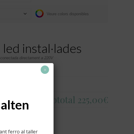
Veure colors disponibles
 led instal·lades
s conectada directament a 220V
(+
80,00
€
)
×
Subtotal
225,00€
salten
t ferro al taller