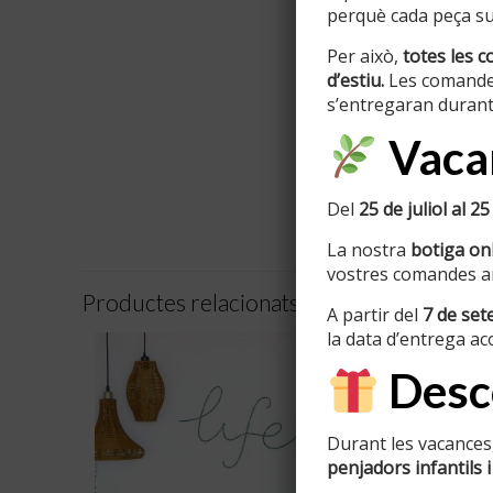
perquè cada peça sur
Per això,
totes les c
d’estiu.
Les comande
s’entregaran durant
Vacan
Del
25 de juliol al 25
La nostra
botiga onl
vostres comandes am
Productes relacionats
A partir del
7 de se
la data d’entrega ac
Desco
Durant les vacances,
penjadors infantils i