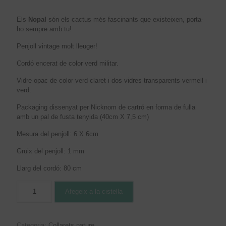
Els
Nopal
són els cactus més fascinants que existeixen, porta-
ho sempre amb tu!
Penjoll vintage molt lleuger!
Cordó encerat de color verd militar.
Vidre opac de color verd claret i dos vidres transparents vermell i
verd.
Packaging dissenyat per Nicknom de cartró en forma de fulla
amb un pal de fusta tenyida (40cm X 7,5 cm)
Mesura del penjoll: 6 X 6cm
Gruix del penjoll: 1 mm
Llarg del cordó: 80 cm
Afegeix a la cistella
Categoria:
Collarets nature