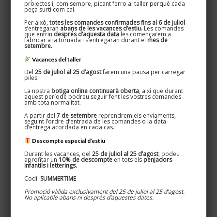
projectes i, com sempre, picant ferro al taller perquè cada
peça surti com cal.
Per això,
totes les comandes confirmades fins al 6 de juliol
s’entregaran
abans de les vacances d’estiu.
Les comandes
que entrin
després d’aquesta data
les començarem a
fabricar a la tornada i s’entregaran durant el
mes de
setembre.
Vacances del taller
Del
25 de juliol al 25 d’agost
farem una pausa per carregar
piles.
La nostra
botiga online continuarà oberta
, així que durant
aquest període podreu seguir fent les vostres comandes
amb tota normalitat.
A partir del
7 de setembre
reprendrem els enviaments,
seguint l’ordre d’entrada de les comandes o la data
d’entrega acordada en cada cas.
Tortuga – Collarets Nature
Descompte especial d’estiu
22,00
€
Durant les vacances, del
25 de juliol al 25 d’agost
, podeu
aprofitar un
10% de descompte
en tots els
penjadors
infantils i letterings.
Codi:
SUMMERTIME
Promoció vàlida exclusivament del 25 de juliol al 25 d’agost.
No aplicable abans ni després d’aquestes dates.