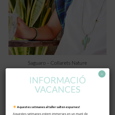
Saguaro – Collarets Nature
22,00
€
×
INFORMACIÓ
VACANCES
Aquestes setmanes al taller salten espurnes!
Aquestes setmanes estem immerses en un munt de