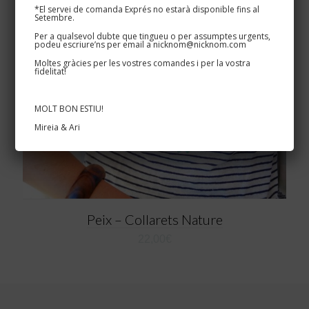
*El servei de comanda Exprés no estarà disponible fins al
Setembre.
Per a qualsevol dubte que tingueu o per assumptes urgents,
podeu escriure’ns per email a nicknom@nicknom.com
Moltes gràcies per les vostres comandes i per la vostra
fidelitat!
MOLT BON ESTIU!
Mireia & Ari
Peix – Collarets Nature
22,00
€