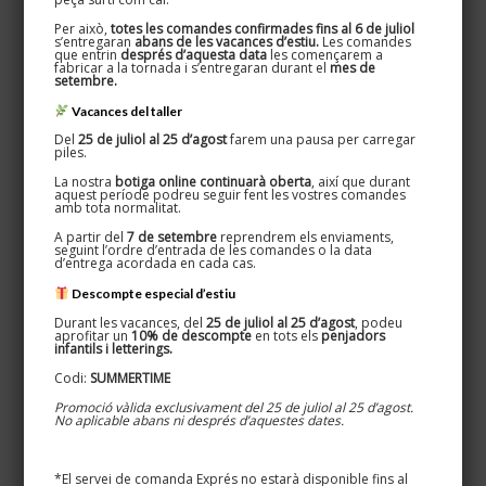
Per això,
totes les comandes confirmades fins al 6 de juliol
s’entregaran
abans de les vacances d’estiu.
Les comandes
que entrin
després d’aquesta data
les començarem a
fabricar a la tornada i s’entregaran durant el
mes de
setembre.
Vacances del taller
Del
25 de juliol al 25 d’agost
farem una pausa per carregar
piles.
La nostra
botiga online continuarà oberta
, així que durant
Oxydum · Nicknom
aquest període podreu seguir fent les vostres comandes
amb tota normalitat.
Disseminat, 5 · Teià 08329
A partir del
7 de setembre
reprendrem els enviaments,
627 524 080 / 661 269 583
seguint l’ordre d’entrada de les comandes o la data
d’entrega acordada en cada cas.
Descompte especial d’estiu
Durant les vacances, del
25 de juliol al 25 d’agost
, podeu
aprofitar un
10% de descompte
en tots els
penjadors
infantils i letterings.
Informació d’interés
Codi:
SUMMERTIME
Promoció vàlida exclusivament del 25 de juliol al 25 d’agost.
Info personalitzats
No aplicable abans ni després d’aquestes dates.
Colors disponibles
*El servei de comanda Exprés no estarà disponible fins al