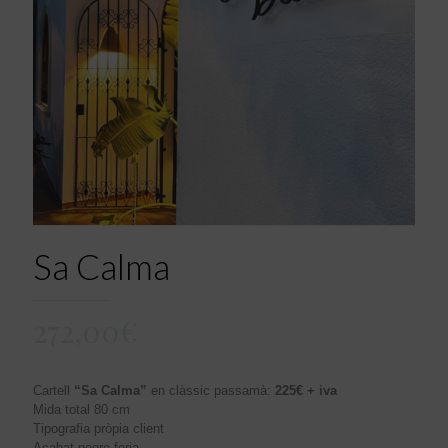
Sa Calma
272,00
€
Cartell
“Sa Calma”
en clàssic passamà:
225€ + iva
Mida total 80 cm
Tipografia pròpia client
Acabat negre forja