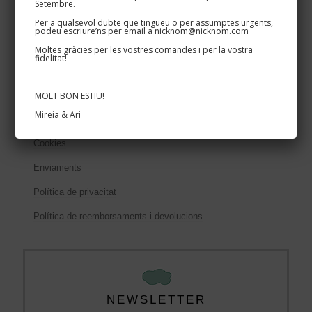
Acabats del ferro
Setembre.
Per a qualsevol dubte que tingueu o per assumptes urgents,
Cartells cases i masies
podeu escriure’ns per email a nicknom@nicknom.com
Moltes gràcies per les vostres comandes i per la vostra
Rètols per negocis
fidelitat!
Textos legals
MOLT BON ESTIU!
Mireia & Ari
Condicions de compra
Cookies
Enviaments
Política de privacitat
Política de reemborsaments i devolucions
NEWSLETTER