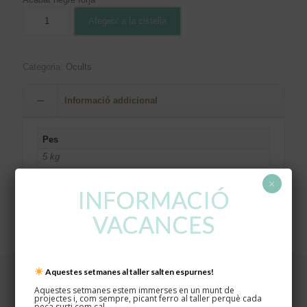
Afegeix a la cistella
Categoria:
Ocults
Informació addicional
Pes
5 kg
Dimensions
×
INFORMACIÓ
190 × 40 × 15 cm
VACANCES
Aquestes setmanes al taller salten espurnes!
Aquestes setmanes estem immerses en un munt de
projectes i, com sempre, picant ferro al taller perquè cada
peça surti com cal.