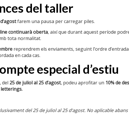
Pes
ces del taller
Dimensions
 d’agost
farem una pausa per carregar piles.
ine continuarà oberta
, així que durant aquest període podre
b tota normalitat.
tembre
reprendrem els enviaments, seguint l’ordre d’entrada
ordada en cada cas.
ació d’interés
Textos legals
mpte especial d’estiu
nalitzats
Condicions de compra
 del
25 de juliol al 25 d’agost
, podeu aprofitar un
10% de de
sponibles
Cookies
 letterings.
el ferro
Enviaments
ases i
Política de privacitat
usivament del 25 de juliol al 25 d’agost. No aplicable abans
Política de reemborsaments i devo
r negocis