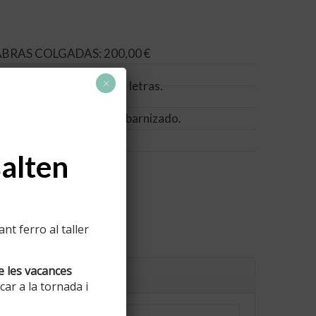
ABRAS COLGADAS: 200,00 €
×
es al finalizar algunas letras.
s/tierra + óxido natural barnizado.
salten
t ferro al taller
e les vacances
ar a la tornada i