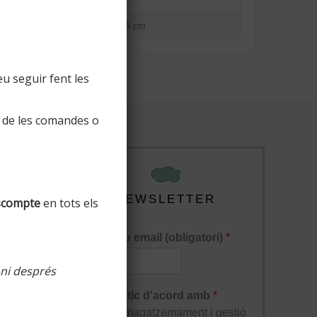
3 kg
60 × 40 × 15 cm
u seguir fent les
 de les comandes o
NEWSLETTER
scompte
en tots els
El teu email (obligatori)
*
 ni després
lucions
Estic d'acord amb
*
l'enmagatzemament i gestió