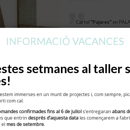
Cartel
“Pajares”
en PAL
Tamaño 45 cm con colgador
INFORMACIÓ VACANCES
Pintura en colores neutro
Entrega antes del 14/02
tes setmanes al taller 
s!
Afegeix a la cistella
stem immerses en un munt de projectes i, com sempre, pican
Categoria:
Ocults
ti com cal.
omandes confirmades fins al 6 de juliol
s’entregaran
abans d
Informació addicional
s que entrin
després d’aquesta data
les començarem a fabric
 el
mes de setembre.