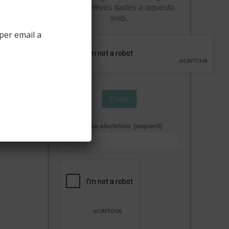
de les meves dades a aquesta
web.
per email a
Enviar
Correu electrònic (requerit)