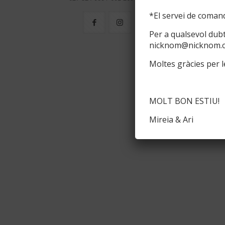
*El servei de comand
Per a qualsevol dub
nicknom@nicknom.
Moltes gràcies per le
MOLT BON ESTIU!
Mireia & Ari