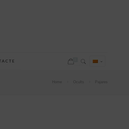
0
TACTE
Home
Ocults
Pajares