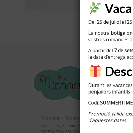
Vacan
Del
25 de juliol al 25
La nostra
botiga onl
vostres comandes am
A partir del
7 de se
la data d’entrega ac
Inform
Desco
Info perso
Durant les vacances,
Colors di
penjadors infantils i
Acabats d
Codi:
SUMMERTIME
Cartells c
Promoció vàlida excl
Oxydum · Nicknom
d’aquestes dates.
masies
Disseminat, 5 · Teià 08329
Rètols pe
627 524 080 / 661 269 583