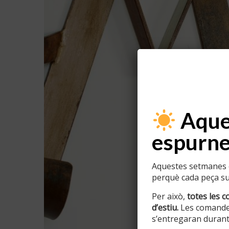
Aques
espurne
Aquestes setmanes e
perquè cada peça sur
Per això,
totes les c
d’estiu.
Les comande
s’entregaran durant