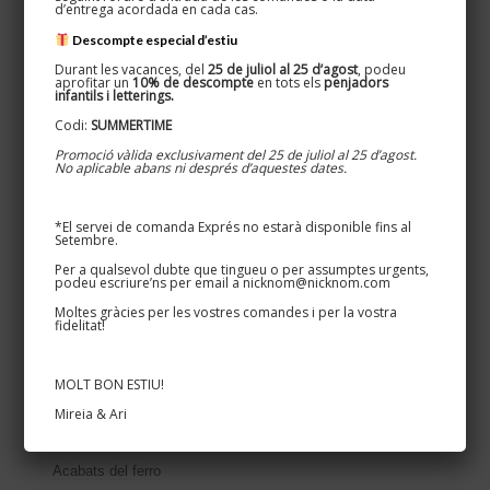
d’entrega acordada en cada cas.
Descompte especial d’estiu
Durant les vacances, del
25 de juliol al 25 d’agost
, podeu
aprofitar un
10% de descompte
en tots els
penjadors
infantils i letterings.
Codi:
SUMMERTIME
Promoció vàlida exclusivament del 25 de juliol al 25 d’agost.
No aplicable abans ni després d’aquestes dates.
Oxydum · Nicknom
Disseminat, 5 · Teià 08329
627 524 080 / 661 269 583
*El servei de comanda Exprés no estarà disponible fins al
Setembre.
Per a qualsevol dubte que tingueu o per assumptes urgents,
podeu escriure’ns per email a nicknom@nicknom.com
Moltes gràcies per les vostres comandes i per la vostra
fidelitat!
Informació d’interés
MOLT BON ESTIU!
Info personalitzats
Mireia & Ari
Colors disponibles
Acabats del ferro