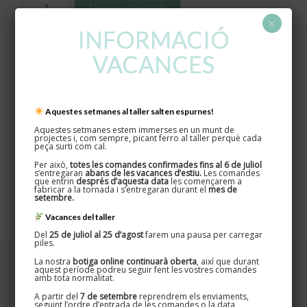
Afegeix a la cistella
×
INFORMACIÓ
Categoria:
Ocults
VACANCES
Informació addicional
Aquestes setmanes al taller salten espurnes!
Pes
Aquestes setmanes estem immerses en un munt de
projectes i, com sempre, picant ferro al taller perquè cada
2 kg
peça surti com cal.
Per això,
totes les comandes confirmades fins al 6 de juliol
Dimensions
s’entregaran
abans de les vacances d’estiu.
Les comandes
que entrin
després d’aquesta data
les començarem a
60 × 40 × 15 cm
fabricar a la tornada i s’entregaran durant el
mes de
setembre.
Vacances del taller
Del
25 de juliol al 25 d’agost
farem una pausa per carregar
piles.
La nostra
botiga online continuarà oberta
, així que durant
aquest període podreu seguir fent les vostres comandes
amb tota normalitat.
A partir del
7 de setembre
reprendrem els enviaments,
seguint l’ordre d’entrada de les comandes o la data