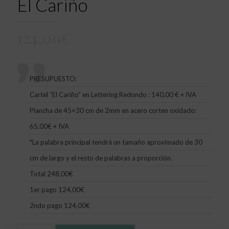
El Cariño
124,00
€
PRESUPUESTO:
Cartel “El Cariño” en Lettering Redondo : 140,00 € + IVA
Plancha de 45×30 cm de 2mm en acero corten oxidado:
65,00€ + IVA
*La palabra principal tendrá un tamaño aproximado de 30
cm de largo y el resto de palabras a proporción.
Total 248,00€
1er pago 124,00€
2ndo pago 124,00€