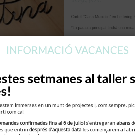
Cartell “Casa Muixolin” en Lettering
*La paraula principal tindrà una mid
ACABAT NEGRE FORJA
INFORMACIÓ VACANCES
Abans del 4 de novembre
1er PAGAMENT
109,50€
+ ENVIA
2on PAGAMENT
109,50€
Recollida a
tes setmanes al taller 
s!
Afegeix a la cistella
stem immerses en un munt de projectes i, com sempre, pican
ti com cal.
Categoria:
Ocults
omandes confirmades fins al 6 de juliol
s’entregaran
abans d
s que entrin
després d’aquesta data
les començarem a fabric
Informació addicional