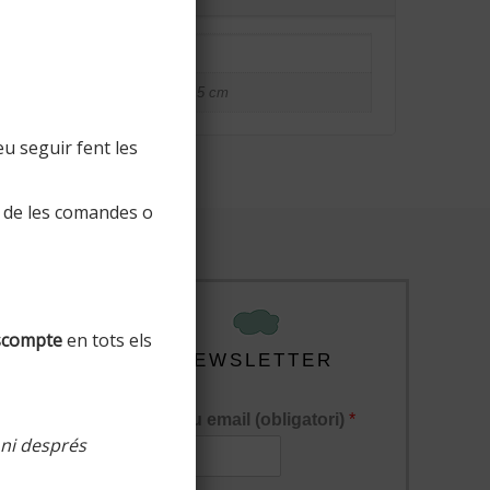
2 kg
190 × 40 × 15 cm
u seguir fent les
 de les comandes o
scompte
en tots els
NEWSLETTER
El teu email (obligatori)
*
 ni després