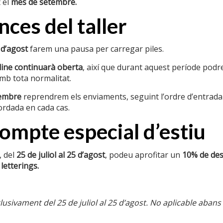
 el
mes de setembre.
ces del taller
Pes
Dimensions
 d’agost
farem una pausa per carregar piles.
ine continuarà oberta
, així que durant aquest període podre
b tota normalitat.
tembre
reprendrem els enviaments, seguint l’ordre d’entrada
ordada en cada cas.
mpte especial d’estiu
ació d’interés
Textos legals
 del
25 de juliol al 25 d’agost
, podeu aprofitar un
10% de de
nalitzats
Condicions de compra
 letterings.
sponibles
Cookies
el ferro
Enviaments
usivament del 25 de juliol al 25 d’agost. No aplicable abans
ases i
Política de privacitat