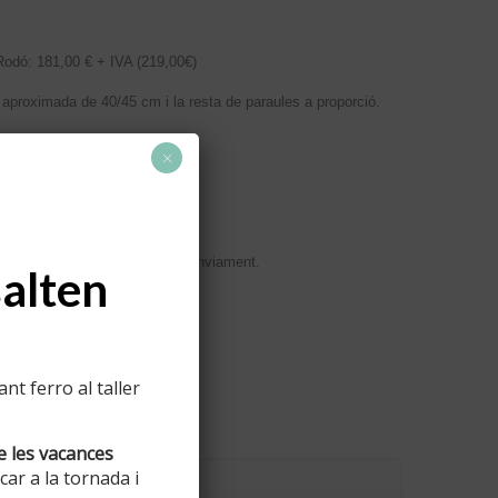
 Rodó: 181,00 € + IVA (219,00€)
a aproximada de 40/45 cm i la resta de paraules a proporció.
×
MENT
l taller per no pagar un altre enviament.
salten
t ferro al taller
e les vacances
ar a la tornada i