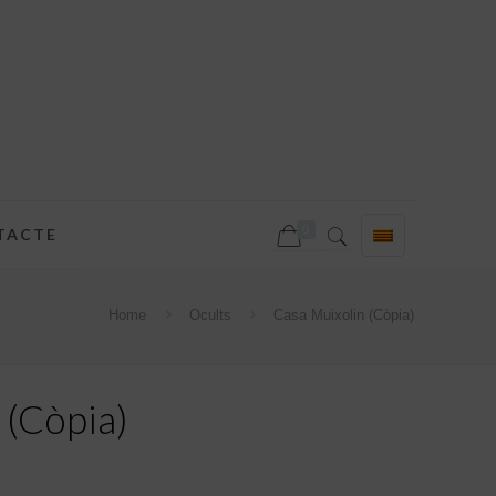
0
TACTE
Home
Ocults
Casa Muixolin (Còpia)
 (Còpia)