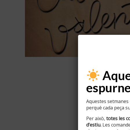
Aques
espurne
Aquestes setmanes e
perquè cada peça sur
Per això,
totes les c
d’estiu.
Les comande