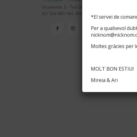
masies
Disseminat, 5 · Teià 08329
Rètols pe
627 524 080 / 661 269 583
*El servei de comand
Per a qualsevol dub
nicknom@nicknom.
Moltes gràcies per le
MOLT BON ESTIU!
Mireia & Ari