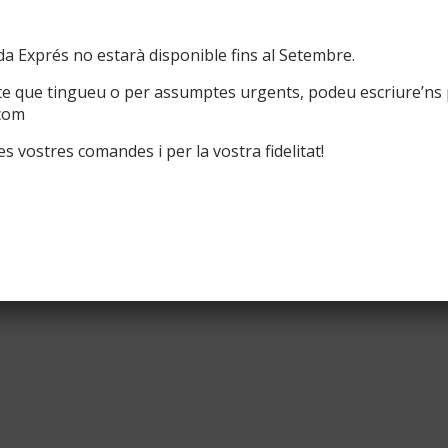
Política de reemborsaments i devo
r negocis
a Exprés no estarà disponible fins al Setembre.
te que tingueu o per assumptes urgents, podeu escriure’ns 
com
s vostres comandes i per la vostra fidelitat!