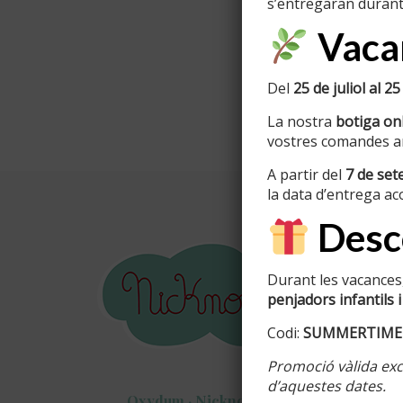
s’entregaran durant
Vacan
Del
25 de juliol al 25
La nostra
botiga onl
vostres comandes am
A partir del
7 de se
la data d’entrega ac
Desco
Inform
Durant les vacances,
Info perso
penjadors infantils i
Colors di
Codi:
SUMMERTIME
Acabats d
Promoció vàlida excl
Cartells c
d’aquestes dates.
Oxydum · Nicknom