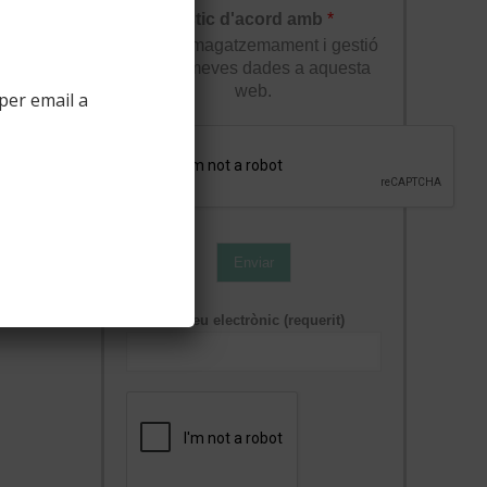
lucions
Estic d'acord amb
*
l'enmagatzemament i gestió
de les meves dades a aquesta
web.
per email a
Enviar
Correu electrònic (requerit)