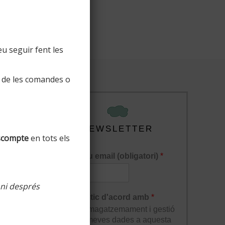
u seguir fent les
 de les comandes o
NEWSLETTER
scompte
en tots els
El teu email (obligatori)
*
 ni després
lucions
Estic d'acord amb
*
l'enmagatzemament i gestió
de les meves dades a aquesta