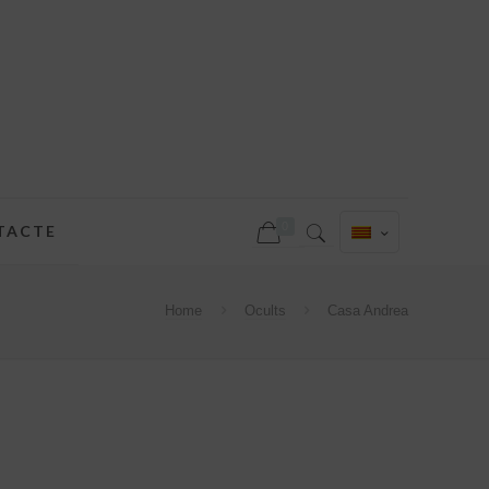
0
TACTE
Home
Ocults
Casa Andrea