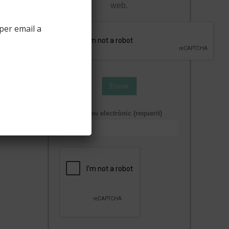
web.
per email a
Enviar
Correu electrònic (requerit)