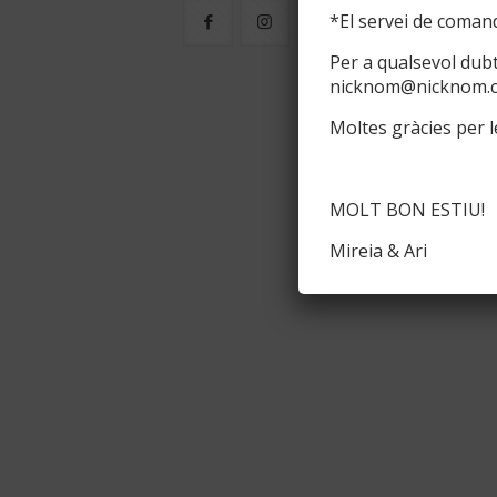
*El servei de comand
Per a qualsevol dub
nicknom@nicknom.
Moltes gràcies per le
MOLT BON ESTIU!
Mireia & Ari