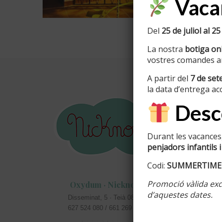
Vacan
Del
25 de juliol al 25
La nostra
botiga onl
vostres comandes am
A partir del
7 de se
la data d’entrega ac
Inform
Desco
Info perso
Durant les vacances,
Colors di
penjadors infantils i
Acabats d
Codi:
SUMMERTIME
Cartells c
Promoció vàlida excl
Oxydum · Nicknom
masies
d’aquestes dates.
Disseminat, 5 · Teià 08329
Rètols pe
627 524 080 / 661 269 583