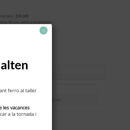
asamano:
220,00€
drea 40 cm, resto a proporción
×
salten
2 kg
t ferro al taller
190 × 40 × 15 cm
e les vacances
ar a la tornada i