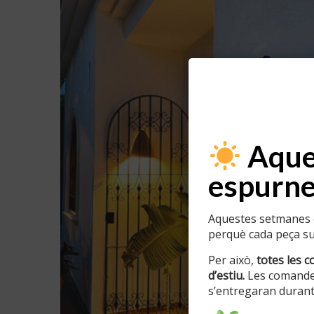
Aques
espurne
Aquestes setmanes e
perquè cada peça sur
Per això,
totes les c
d’estiu.
Les comande
s’entregaran durant