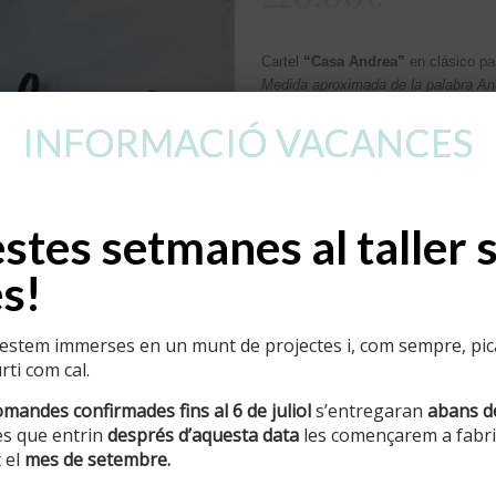
Cartel
“Casa Andrea”
en clásico p
Medida aproximada de la palabra An
Acabado negro forja
INFORMACIÓ VACANCES
Afegeix a la cistella
Categoria:
Ocults
tes setmanes al taller 
s!
Informació addicional
Pes
stem immerses en un munt de projectes i, com sempre, pican
ti com cal.
Dimensions
omandes confirmades fins al 6 de juliol
s’entregaran
abans d
s que entrin
després d’aquesta data
les començarem a fabric
 el
mes de setembre.