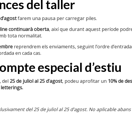
ces del taller
 d’agost
farem una pausa per carregar piles.
ine continuarà oberta
, així que durant aquest període podre
b tota normalitat.
tembre
reprendrem els enviaments, seguint l’ordre d’entrada
ordada en cada cas.
ació d’interés
Textos legals
mpte especial d’estiu
nalitzats
Condicions de compra
 del
25 de juliol al 25 d’agost
, podeu aprofitar un
10% de de
sponibles
Cookies
 letterings.
el ferro
Enviaments
ases i
Política de privacitat
usivament del 25 de juliol al 25 d’agost. No aplicable abans
Política de reemborsaments i devo
r negocis