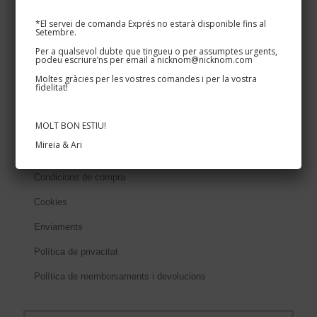
Info personalitzats
*El servei de comanda Exprés no estarà disponible fins al
Setembre.
Colors disponibles
Per a qualsevol dubte que tingueu o per assumptes urgents,
Acabats del ferro
podeu escriure’ns per email a nicknom@nicknom.com
Moltes gràcies per les vostres comandes i per la vostra
Cartells cases i masies
fidelitat!
Rètols per negocis
MOLT BON ESTIU!
Mireia & Ari
Textos legals
Condicions de compra
Cookies
Enviaments
Política de privacitat
Política de reemborsaments i devolucions