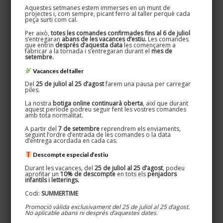
Aquestes setmanes estem immerses en un munt de
projectes i, com sempre, picant ferro al taller perquè cada
peça surti com cal.
Per això,
totes les comandes confirmades fins al 6 de juliol
s’entregaran
abans de les vacances d’estiu.
Les comandes
que entrin
després d’aquesta data
les començarem a
fabricar a la tornada i s’entregaran durant el
mes de
setembre.
Vacances del taller
Del
25 de juliol al 25 d’agost
farem una pausa per carregar
piles.
La nostra
botiga online continuarà oberta
, així que durant
aquest període podreu seguir fent les vostres comandes
amb tota normalitat.
Oxydum · Nicknom
A partir del
7 de setembre
reprendrem els enviaments,
seguint l’ordre d’entrada de les comandes o la data
d’entrega acordada en cada cas.
Disseminat, 5 · Teià 08329
627 524 080 / 661 269 583
Descompte especial d’estiu
Durant les vacances, del
25 de juliol al 25 d’agost
, podeu
aprofitar un
10% de descompte
en tots els
penjadors
infantils i letterings.
Codi:
SUMMERTIME
Promoció vàlida exclusivament del 25 de juliol al 25 d’agost.
Informació d’interés
No aplicable abans ni després d’aquestes dates.