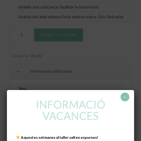
obtenir una sola peça i facilitar la instal·lació.
Acabat tot amb pintura forja anticorrosiva. Gris Antracita
Afegeix a la cistella
Categoria:
Ocults
Informació addicional
Pes
×
5 kg
INFORMACIÓ
Dimensions
VACANCES
150 × 40 × 15 cm
Aquestes setmanes al taller salten espurnes!