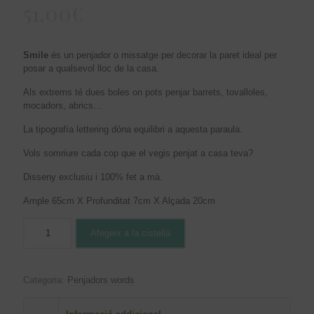
51,00
€
Smile
és un penjador o missatge per decorar la paret ideal per
posar a qualsevol lloc de la casa.
Als extrems té dues boles on pots penjar barrets, tovalloles,
mocadors, abrics…
La tipografía lettering dóna equilibri a aquesta paraula.
Vols somriure cada cop que el vegis penjat a casa teva?
Disseny exclusiu i 100% fet a mà.
Ample 65cm X Profunditat 7cm X Alçada 20cm
Afegeix a la cistella
Categoria:
Penjadors words