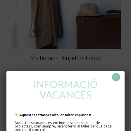
My home – Penjadors Loops
54,00
€
×
INFORMACIÓ
VACANCES
Aquestes setmanes al taller salten espurnes!
Aquestes setmanes estem immerses en un munt de
projectes i, com sempre, picant ferro al taller perquè cada
peça surti com cal.