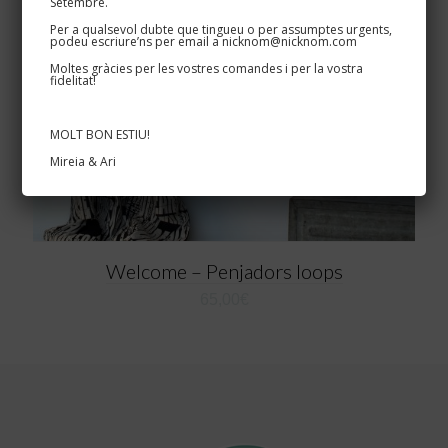
Setembre.
Per a qualsevol dubte que tingueu o per assumptes urgents,
podeu escriure’ns per email a nicknom@nicknom.com
Moltes gràcies per les vostres comandes i per la vostra
fidelitat!
MOLT BON ESTIU!
Mireia & Ari
Welcome – Penjadors loops
65,00
€