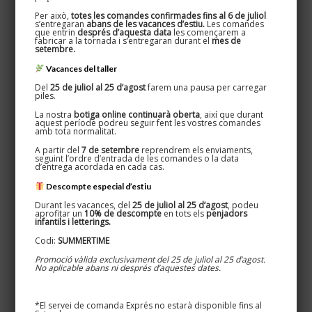
Per això,
totes les comandes confirmades fins al 6 de juliol
s’entregaran
abans de les vacances d’estiu.
Les comandes
que entrin
després d’aquesta data
les començarem a
fabricar a la tornada i s’entregaran durant el
mes de
setembre.
Vacances del taller
Del
25 de juliol al 25 d’agost
farem una pausa per carregar
piles.
La nostra
botiga online continuarà oberta
, així que durant
aquest període podreu seguir fent les vostres comandes
amb tota normalitat.
A partir del
7 de setembre
reprendrem els enviaments,
seguint l’ordre d’entrada de les comandes o la data
Cactus – Penjadors lettering
d’entrega acordada en cada cas.
56,00
€
Descompte especial d’estiu
Durant les vacances, del
25 de juliol al 25 d’agost
, podeu
aprofitar un
10% de descompte
en tots els
penjadors
infantils i letterings.
Codi:
SUMMERTIME
Promoció vàlida exclusivament del 25 de juliol al 25 d’agost.
No aplicable abans ni després d’aquestes dates.
*El servei de comanda Exprés no estarà disponible fins al