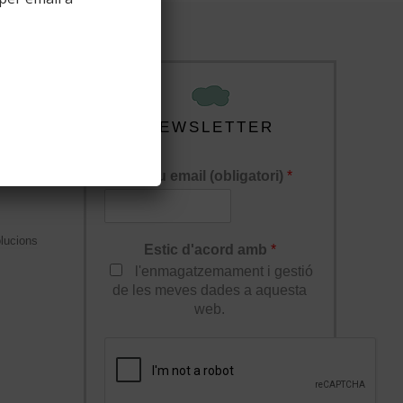
NEWSLETTER
El teu email (obligatori)
*
lucions
Estic d'acord amb
*
l'enmagatzemament i gestió
de les meves dades a aquesta
web.