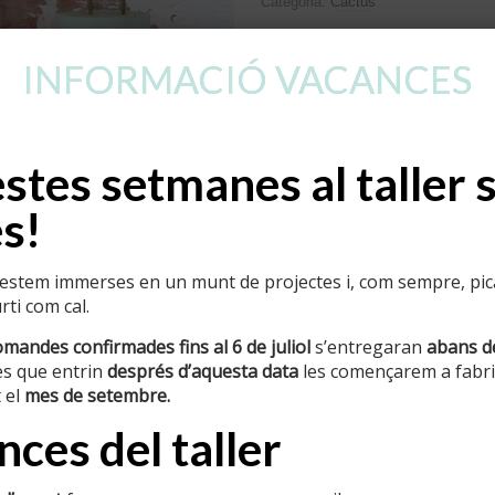
Categoria:
Cactus
Informació addicional
INFORMACIÓ VACANCES
Pes
tes setmanes al taller 
s!
stem immerses en un munt de projectes i, com sempre, pican
ti com cal.
omandes confirmades fins al 6 de juliol
s’entregaran
abans d
s que entrin
després d’aquesta data
les començarem a fabric
 el
mes de setembre.
ces del taller