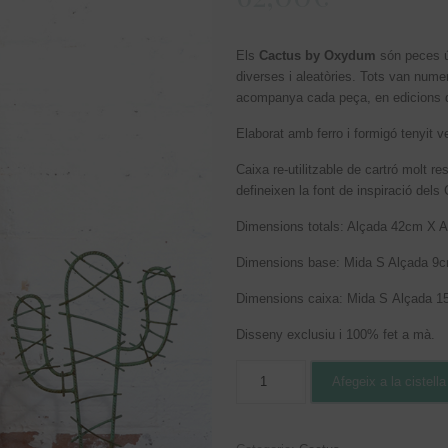
Els
Cactus by Oxydum
són peces ú
diverses i aleatòries. Tots van nume
acompanya cada peça, en edicions de
Elaborat amb ferro i formigó tenyit v
Caixa re-utilitzable de cartró molt r
defineixen la font de inspiració de
Dimensions totals: Alçada 42cm X 
Dimensions base: Mida S Alçada 9
Dimensions caixa: Mida S Alçada 
Disseny exclusiu i 100% fet a mà.
Afegeix a la cistella