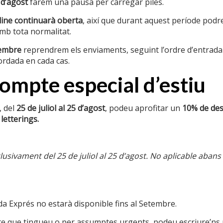
 d’agost
farem una pausa per carregar piles.
ine continuarà oberta
, així que durant aquest període podre
b tota normalitat.
tembre
reprendrem els enviaments, seguint l’ordre d’entrada
ordada en cada cas.
mpte especial d’estiu
 del
25 de juliol al 25 d’agost
, podeu aprofitar un
10% de de
 letterings.
usivament del 25 de juliol al 25 d’agost. No aplicable abans
7/12 Nopal S
49,00
€
a Exprés no estarà disponible fins al Setembre.
te que tingueu o per assumptes urgents, podeu escriure’ns 