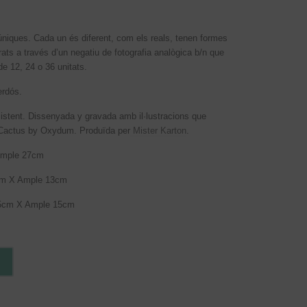
niques. Cada un és diferent, com els reals, tenen formes
rats a través d’un negatiu de fotografia analògica b/n que
 12, 24 o 36 unitats.
erdós.
esistent. Dissenyada y gravada amb il·lustracions que
ls Cactus by Oxydum. Produïda per
Mister Karton
.
Ample 27cm
cm X Ample 13cm
15cm X Ample 15cm