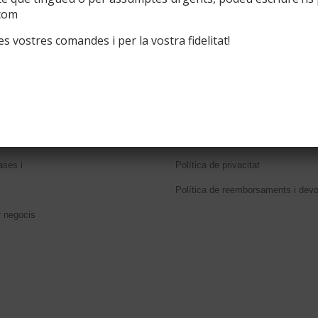
com
s vostres comandes i per la vostra fidelitat!
ació d’interés
Textos legals
nalitzats
Condicions de compra
sponibles
Cookies
el ferro
Enviaments
ases i
Política de privacitat
Política de reemborsaments i devo
r negocis