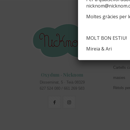
nicknom@nicknom.
Moltes gràcies per le
Inform
Info perso
MOLT BON ESTIU!
Colors di
Mireia & Ari
Acabats d
Cartells c
Oxydum · Nicknom
masies
Disseminat, 5 · Teià 08329
Rètols pe
627 524 080 / 661 269 583