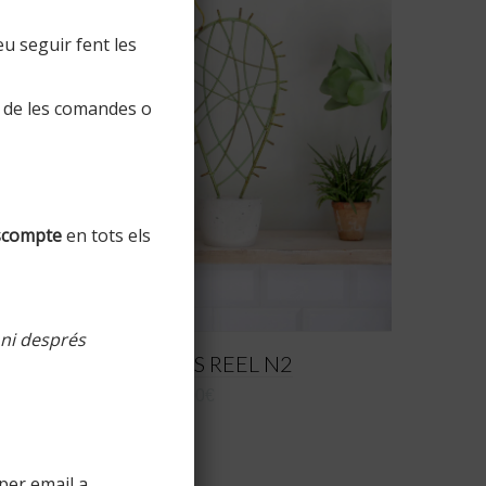
u seguir fent les
 de les comandes o
scompte
en tots els
 ni després
3/12 Nopal S REEL N2
74,00
€
per email a