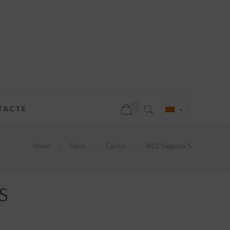
0
TACTE
Home
Deco
Cactus
9/12 Saguaro S
S