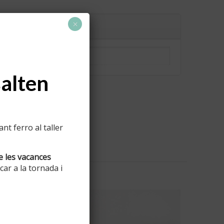
×
3 kg
salten
t ferro al taller
e les vacances
ar a la tornada i