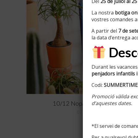
Del
25 de juliol al 25
La nostra
botiga onl
vostres comandes am
A partir del
7 de se
la data d’entrega ac
Desco
Durant les vacances,
penjadors infantils i
Codi:
SUMMERTIME
Promoció vàlida excl
10/12 Nopal S REEL N2
d’aquestes dates.
67,00
€
*El servei de comand
Per a qualsevol dub