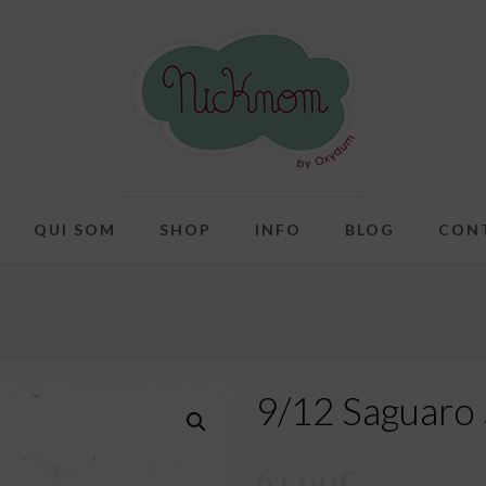
QUI SOM
SHOP
INFO
BLOG
CON
9/12 Saguaro 
62,00
€