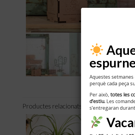
Aques
espurne
Aquestes setmanes e
perquè cada peça sur
Per això,
totes les c
d’estiu.
Les comande
Productes relacionats
s’entregaran durant
Vacan