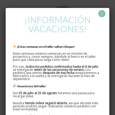
×
¡INFORMACIÓN
VACACIONES!
¡Estas semanas en el taller saltan chispas!
Oxydum · Nicknom
Estas semanas estamos inmersas en un montón de
proyectos y, como siempre, dándole al hierro en el taller
Disseminat, 5 · Teià 08329
para que cada pieza salga como debe.
627 524 080 / 661 269 583
Por eso
, todos los pedidos confirmados hasta el 6 de julio
se entregarán
antes de las vacaciones de verano.
Los
pedidos que entren
después de esa fecha
empezaremos a
fabricarlos a la vuelta y se entregarán durante el mes de
septiembre.
Vacaciones del taller
Información de interés
Del
25 de julio al 25 de agosto
haremos una pausa para
recargar pilas.
Info personalizados
Nuestra
tienda online seguirá abierta
, así que durante este
período podréis seguir realizando vuestros pedidos con
total normalidad.
Colores disponibles