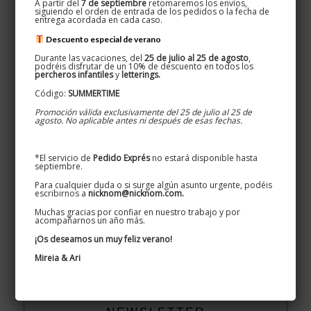
A partir del
7 de septiembre
retomaremos los envíos,
siguiendo el orden de entrada de los pedidos o la fecha de
Acabados de hierro
entrega acordada en cada caso.
Carteles de casas y masias
Descuento especial de verano
Durante las vacaciones, del
25 de julio al 25 de agosto
,
Carteles para negocios
podréis disfrutar de un 10% de descuento en todos los
percheros infantiles
y
letterings.
Código:
SUMMERTIME
Textos legals
Promoción válida exclusivamente del 25 de julio al 25 de
agosto. No aplicable antes ni después de esas fechas.
Condicions de compra
Cookies
*El servicio de
Pedido Exprés
no estará disponible hasta
septiembre.
Enviaments
Para cualquier duda o si surge algún asunto urgente, podéis
escribirnos a
nicknom@nicknom.com.
Política de privacitat
Muchas gracias por confiar en nuestro trabajo y por
acompañarnos un año más.
Política de reemborsaments i devolucions
¡Os deseamos un muy feliz verano!
Mireia & Ari