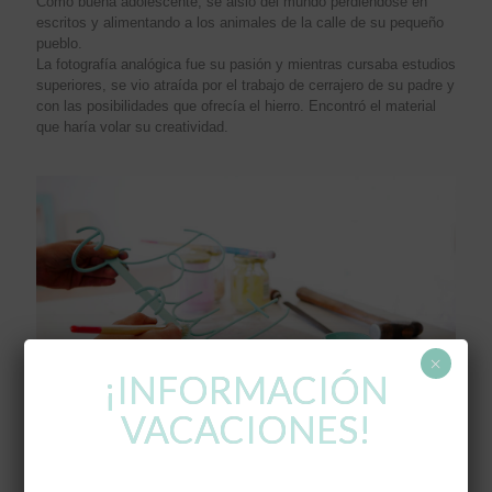
Como buena adolescente, se aisló del mundo perdiéndose en
escritos y alimentando a los animales de la calle de su pequeño
pueblo.
La fotografía analógica fue su pasión y mientras cursaba estudios
superiores, se vio atraída por el trabajo de cerrajero de su padre y
con las posibilidades que ofrecía el hierro. Encontró el material
que haría volar su creatividad.
×
¡INFORMACIÓN
VACACIONES!