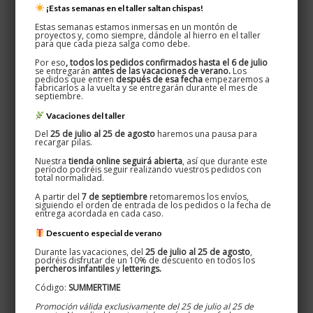
¡Estas semanas en el taller saltan chispas!
Estas semanas estamos inmersas en un montón de
proyectos y, como siempre, dándole al hierro en el taller
para que cada pieza salga como debe.
Por eso
, todos los pedidos confirmados hasta el 6 de julio
se entregarán
antes de las vacaciones de verano.
Los
pedidos que entren
después de esa fecha
empezaremos a
fabricarlos a la vuelta y se entregarán durante el mes de
septiembre.
Vacaciones del taller
Del
25 de julio al 25 de agosto
haremos una pausa para
recargar pilas.
Nuestra
tienda online seguirá abierta
, así que durante este
período podréis seguir realizando vuestros pedidos con
total normalidad.
A partir del
7 de septiembre
retomaremos los envíos,
siguiendo el orden de entrada de los pedidos o la fecha de
entrega acordada en cada caso.
Descuento especial de verano
Durante las vacaciones, del
25 de julio al 25 de agosto
,
podréis disfrutar de un 10% de descuento en todos los
percheros infantiles
y
letterings.
Código:
SUMMERTIME
Promoción válida exclusivamente del 25 de julio al 25 de