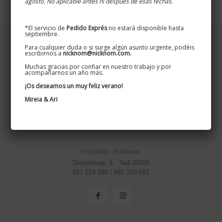
agosto. No aplicable antes ni después de esas fechas.
*El servicio de
Pedido Exprés
no estará disponible hasta
septiembre.
Para cualquier duda o si surge algún asunto urgente, podéis
escribirnos a
nicknom@nicknom.com.
Muchas gracias por confiar en nuestro trabajo y por
acompañarnos un año más.
¡Os deseamos un muy feliz verano!
Mireia & Ari
Oxydum · Nicknom
Disseminat, 5 · Teià 08329
627 524 080 / 661 269 583