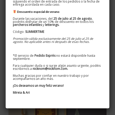
siguiendo el orden de entrada de los pedidos o la fecha de
entrega acordada en cada caso.
Descuento especial de verano
Durante las vacaciones, del
25 de julio al 25 de agosto
,
podréis disfrutar de un 10% de descuento en todos los
percheros infantiles
y
letterings.
Código:
SUMMERTIME
Promoción válida exclusivamente del 25 de julio al 25 de
agosto. No aplicable antes ni después de esas fechas.
*El servicio de
Pedido Exprés
no estará disponible hasta
septiembre.
Para cualquier duda o si surge algún asunto urgente, podéis
escribirnos a
nicknom@nicknom.com.
Colgadores infantiles
Muchas gracias por confiar en nuestro trabajo y por
acompañarnos un año más.
¡Os deseamos un muy feliz verano!
Mireia & Ari