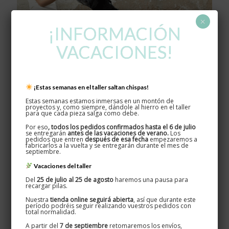
×
¡INFORMACIÓN
VACACIONES!
¡Estas semanas en el taller saltan chispas!
Estas semanas estamos inmersas en un montón de
proyectos y, como siempre, dándole al hierro en el taller
para que cada pieza salga como debe.
Por eso
, todos los pedidos confirmados hasta el 6 de julio
Colgadores loops
se entregarán
antes de las vacaciones de verano.
Los
pedidos que entren
después de esa fecha
empezaremos a
fabricarlos a la vuelta y se entregarán durante el mes de
septiembre.
Vacaciones del taller
Del
25 de julio al 25 de agosto
haremos una pausa para
recargar pilas.
Nuestra
tienda online seguirá abierta
, así que durante este
período podréis seguir realizando vuestros pedidos con
total normalidad.
A partir del
7 de septiembre
retomaremos los envíos,