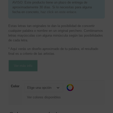
AVISO: Este producto tiene un plazo de entrega de
aproximadamente 30 días. Si lo necesitas para alguna
fecha en concreto,
haz click en este enlace
.
Estas letras tan originales te dan la posibilidad de convertir
cualquier palabra o nombre en un original perchero. Combinamos
letras mayúsculas con alguna minúscula según las posibilidades
de cada letra.
* Aquí verás un diseño aproximado de tu palabra, el resultado
final es a criterio de las artistas.
Ver más info
Color
Ver colores disponibles