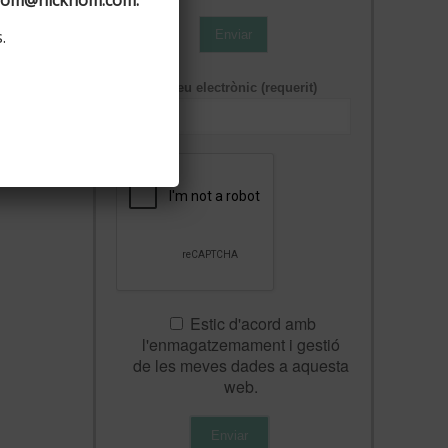
.
Enviar
Correu electrònic (requerit)
Estic d'acord amb
l'enmagatzemament i gestió
de les meves dades a aquesta
web.