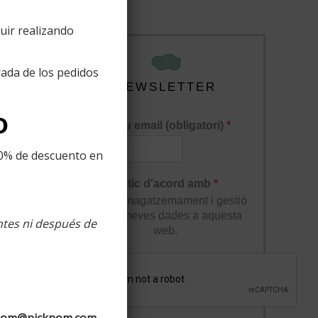
uir realizando
ada de los pedidos
NEWSLETTER
o
El teu email (obligatori)
*
10% de descuento en
lucions
Estic d'acord amb
*
l'enmagatzemament i gestió
de les meves dades a aquesta
ntes ni después de
web.
nom@nicknom.com.