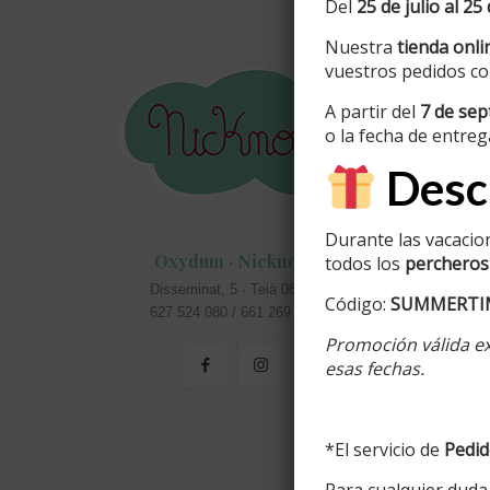
Del
25 de julio al 25
Nuestra
tienda onli
Inform
vuestros pedidos co
A partir del
7 de sep
Info pers
o la fecha de entre
Colores d
Descu
Acabados 
Carteles 
Durante las vacacio
Oxydum · Nicknom
todos los
percheros 
masias
Disseminat, 5 · Teià 08329
Código:
SUMMERTI
Carteles 
627 524 080 / 661 269 583
Promoción válida ex
negocios
esas fechas.
*El servicio de
Pedid
Para cualquier duda