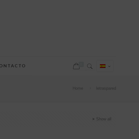
0
ONTACTO
Home
letraspared
Show all