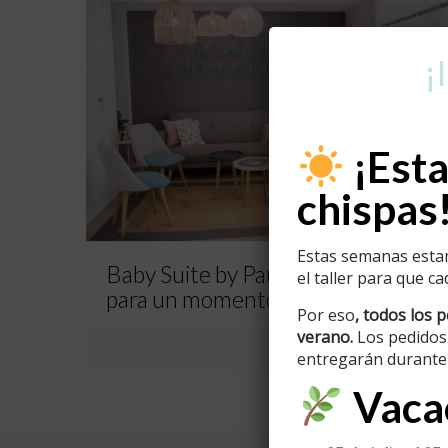
¡
¡Esta
chispas
Estas semanas esta
Baby Suite by Pau, un lugar mágico
el taller para que c
para un momento único
Por eso
, todos los 
verano.
Los pedidos
0
Read more
entregarán durante 
Vacac