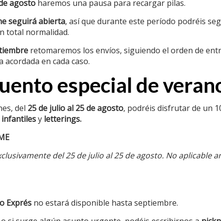
 de agosto
haremos una pausa para recargar pilas.
ne seguirá abierta
, así que durante este período podréis seg
ación de interés
Textos legals
n total normalidad.
tiembre
retomaremos los envíos, siguiendo el orden de entr
onalizados
Condicions de compra
ga acordada en cada caso.
isponibles
Cookies
ento especial de veran
de hierro
Enviaments
de casas y
Política de privacitat
nes, del
25 de julio al 25 de agosto
, podréis disfrutar de un 
infantiles
y
letterings.
Política de reemborsaments i devo
ME
para
clusivamente del 25 de julio al 25 de agosto. No aplicable a
o Exprés
no estará disponible hasta septiembre.
 o si surge algún asunto urgente, podéis escribirnos a
nick