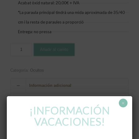
Acabat òxid natural: 20,00€ + IVA
*La paraula principal tindrà una mida aproximada de 35/40
cm i la resta de paraules a proporció
Entrega: no pressa
Añadir al carrito
Categoría:
Ocultos
Información adicional
×
Peso
¡INFORMACIÓN
2 kg
VACACIONES!
Dimensiones
60 × 20 × 15 cm