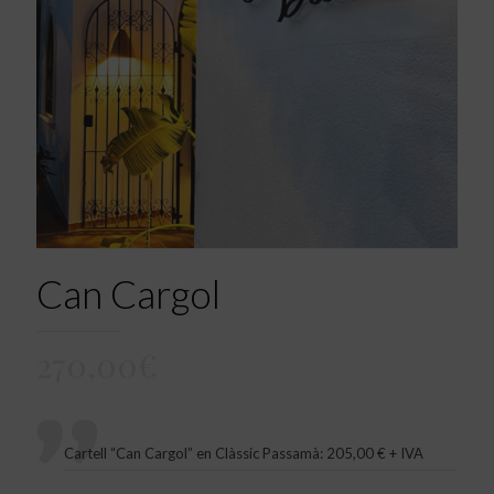
Can Cargol
270,00
€
Cartell “Can Cargol” en Clàssic Passamà: 205,00 € + IVA