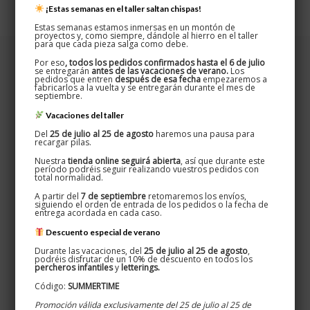
¡Estas semanas en el taller saltan chispas!
Estas semanas estamos inmersas en un montón de
proyectos y, como siempre, dándole al hierro en el taller
para que cada pieza salga como debe.
Por eso
, todos los pedidos confirmados hasta el 6 de julio
se entregarán
antes de las vacaciones de verano.
Los
pedidos que entren
después de esa fecha
empezaremos a
fabricarlos a la vuelta y se entregarán durante el mes de
septiembre.
Vacaciones del taller
Del
25 de julio al 25 de agosto
haremos una pausa para
recargar pilas.
Nuestra
tienda online seguirá abierta
, así que durante este
período podréis seguir realizando vuestros pedidos con
total normalidad.
A partir del
7 de septiembre
retomaremos los envíos,
siguiendo el orden de entrada de los pedidos o la fecha de
entrega acordada en cada caso.
Oxydum · Nicknom
Disseminat, 5 · Teià 08329
Descuento especial de verano
627 524 080 / 661 269 583
Durante las vacaciones, del
25 de julio al 25 de agosto
,
podréis disfrutar de un 10% de descuento en todos los
percheros infantiles
y
letterings.
Código:
SUMMERTIME
Promoción válida exclusivamente del 25 de julio al 25 de