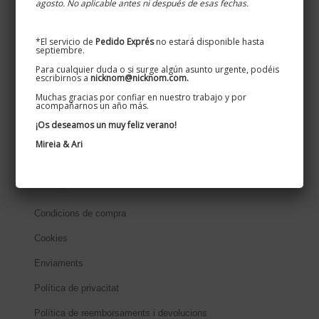
agosto. No aplicable antes ni después de esas fechas.
Información de interés
*El servicio de
Pedido Exprés
no estará disponible hasta
Info personalizados
septiembre.
Colores disponibles
Para cualquier duda o si surge algún asunto urgente, podéis
escribirnos a
nicknom@nicknom.com.
Acabados de hierro
Muchas gracias por confiar en nuestro trabajo y por
acompañarnos un año más.
Carteles de casas y masias
¡Os deseamos un muy feliz verano!
Carteles para negocios
Mireia & Ari
Textos legals
Condicions de compra
Cookies
Enviaments
Política de privacitat
Política de reemborsaments i devolucions