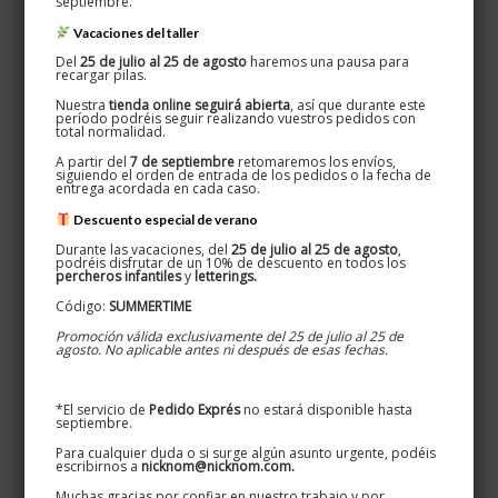
septiembre.
Vacaciones del taller
Oxydum · Nicknom
Del
25 de julio al 25 de agosto
haremos una pausa para
Disseminat, 5 · Teià 08329
recargar pilas.
627 524 080 / 661 269 583
Nuestra
tienda online seguirá abierta
, así que durante este
período podréis seguir realizando vuestros pedidos con
total normalidad.
A partir del
7 de septiembre
retomaremos los envíos,
siguiendo el orden de entrada de los pedidos o la fecha de
entrega acordada en cada caso.
Información de interés
Descuento especial de verano
Durante las vacaciones, del
25 de julio al 25 de agosto
,
Info personalizados
podréis disfrutar de un 10% de descuento en todos los
percheros infantiles
y
letterings.
Colores disponibles
Código:
SUMMERTIME
Promoción válida exclusivamente del 25 de julio al 25 de
Acabados de hierro
agosto. No aplicable antes ni después de esas fechas.
Carteles de casas y masias
*El servicio de
Pedido Exprés
no estará disponible hasta
Carteles para negocios
septiembre.
Para cualquier duda o si surge algún asunto urgente, podéis
escribirnos a
nicknom@nicknom.com.
Textos legals
Muchas gracias por confiar en nuestro trabajo y por