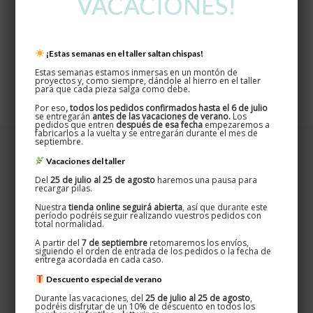
VACACIONES!
Peso
2 kg
Dimensiones
¡Estas semanas en el taller saltan chispas!
60 × 25 × 15 cm
Estas semanas estamos inmersas en un montón de
proyectos y, como siempre, dándole al hierro en el taller
para que cada pieza salga como debe.
Por eso
, todos los pedidos confirmados hasta el 6 de julio
se entregarán
antes de las vacaciones de verano.
Los
pedidos que entren
después de esa fecha
empezaremos a
fabricarlos a la vuelta y se entregarán durante el mes de
septiembre.
Vacaciones del taller
Del
25 de julio al 25 de agosto
haremos una pausa para
recargar pilas.
Nuestra
tienda online seguirá abierta
, así que durante este
período podréis seguir realizando vuestros pedidos con
total normalidad.
A partir del
7 de septiembre
retomaremos los envíos,
siguiendo el orden de entrada de los pedidos o la fecha de
entrega acordada en cada caso.
Descuento especial de verano
Durante las vacaciones, del
25 de julio al 25 de agosto
,
Oxydum · Nicknom
podréis disfrutar de un 10% de descuento en todos los