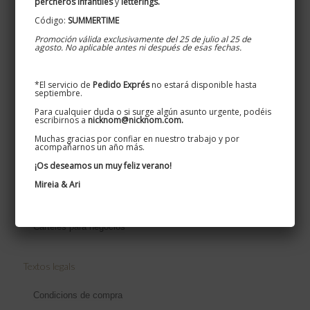
percheros infantiles
y
letterings.
Disseminat, 5 · Teià 08329
Código:
SUMMERTIME
627 524 080 / 661 269 583
Promoción válida exclusivamente del 25 de julio al 25 de
agosto. No aplicable antes ni después de esas fechas.
*El servicio de
Pedido Exprés
no estará disponible hasta
septiembre.
Información de interés
Para cualquier duda o si surge algún asunto urgente, podéis
escribirnos a
nicknom@nicknom.com.
Info personalizados
Muchas gracias por confiar en nuestro trabajo y por
acompañarnos un año más.
Colores disponibles
¡Os deseamos un muy feliz verano!
Acabados de hierro
Mireia & Ari
Carteles de casas y masias
Carteles para negocios
Textos legals
Condicions de compra