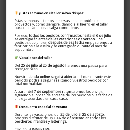
¡Estas semanas en el taller saltan chispas!
Estas semanas estamos inmersas en un montón de
proyectos y, como siempre, dándole al hierro en el taller
para que cada pieza salga como debe.
Por eso
, todos los pedidos confirmados hasta el 6 de julio
se entregarán
antes de las vacaciones de verano.
Los
pedidos que entren
después de esa fecha
empezaremos a
fabricarlos a la vuelta y se entregarán durante el mes de
septiembre.
Vacaciones del taller
Del
25 de julio al 25 de agosto
haremos una pausa para
recargar pilas.
Nuestra
tienda online seguirá abierta
, así que durante este
período podréis seguir realizando vuestros pedidos con
total normalidad.
A partir del
7 de septiembre
retomaremos los envíos,
siguiendo el orden de entrada de los pedidos o la fecha de
entrega acordada en cada caso.
Descuento especial de verano
9/12 Saguaro S
Durante las vacaciones, del
25 de julio al 25 de agosto
,
podréis disfrutar de un 10% de descuento en todos los
62,00
€
percheros infantiles
y
letterings.
Código:
SUMMERTIME